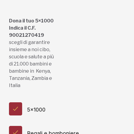
scegli di garantire
insieme a noi cibo,
scuola e salute a più
di 21.000 bambini e
bambine in Kenya,
Tanzania, Zambia e
Italia
5x1000
Regali e bomboniere
Dona online con carta di credito,
paypal, bonifico