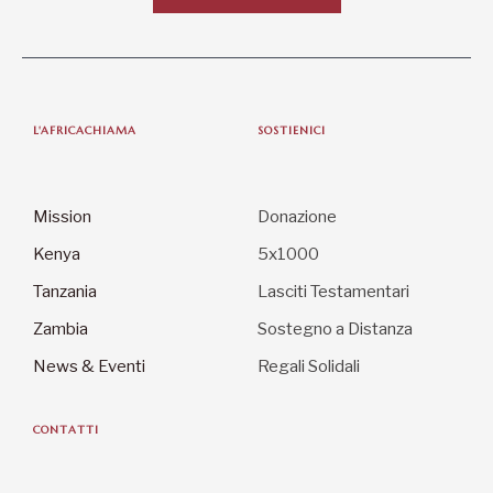
Mission
Donazione
Kenya
5x1000
Tanzania
Lasciti Testamentari
Zambia
Sostegno a Distanza
News & Eventi
Regali Solidali
CONTATTI
L’Africa Chiama ODV
Via del Torrente 3, 61032 Fano (PU)
C.F. 90021270419