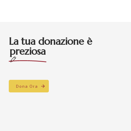
La tua donazione è
preziosa
Dona Ora
Dona il tuo 5×1000
Indica il C.F.
90021270419