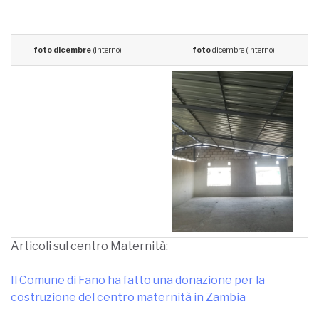
foto
foto
dicembre
(interno)
dicembre
(interno)
Articoli sul centro Maternità:
Il Comune di Fano ha fatto una donazione per la
costruzione del centro maternità in Zambia
PROSEGUONO I LAVORI del
CENTRO DI MATERNITA’
SHALOM IN ZAMBIA:
Imma Battaglia e Eva Grimaldi consegnano l’assegno
delle nozze a favore del centro Maternità