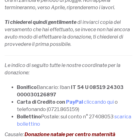
Ora in Zambia è periodo di piogge. Non appena
termineranno, verso Aprile, riprenderemo i lavori.
Ti chiederei quindi gentilmente
di inviarci copia del
versamento che hai effettuato, s
e invece non hai ancora
avuto modo di effettuare la donazione, ti chiederei di
provvedere il prima possibile.
Le indico di seguito tutte le nostre coordinate per la
donazione:
Bonifico
Bancario: Iban
IT 54 U 08519 24303
000030126897
Carta di Credito con
PayPal
cliccando qui
o
telefonando (0721.865159)
Bollettino
Postale: sul conto n° 27408053
scarica
bollettino
Causale:
Donazione natale per centro maternità