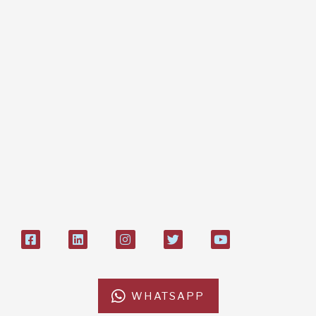
Dona online con carta di credito,
paypal, bonifico
Bonifico bancario:
L'Africa Chiama ODV
IT84P085 1924303000000026897
Bollettino postale sul conto n°
27408053
WHATSAPP