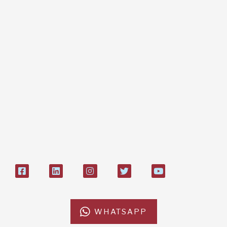
Dona online con carta di credito,
paypal, bonifico
Bonifico bancario:
L'Africa Chiama ODV
IT84P085 1924303000000026897
Bollettino postale sul conto n°
27408053
WHATSAPP