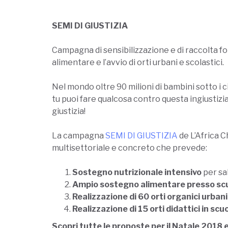
SEMI DI GIUSTIZIA
Campagna di sensibilizzazione e di raccolta f
alimentare e l’avvio di orti urbani e scolastici.
Nel mondo oltre 90 milioni di bambini sotto i 
tu puoi fare qualcosa contro questa ingiustizi
giustizia!
La campagna
SEMI DI GIUSTIZIA
de L’Africa 
multisettoriale e concreto che prevede:
Sostegno nutrizionale intensivo
per sal
Ampio sostegno alimentare presso scuo
Realizzazione di 60 orti organici urbani
Realizzazione di 15 orti didattici in scu
Scopri tutte le proposte per il Natale 2018 e