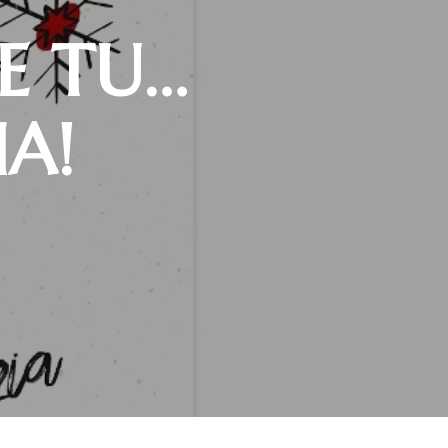
HE TU…
IA!