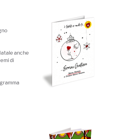
gno
 Natale anche
semi di
rogramma