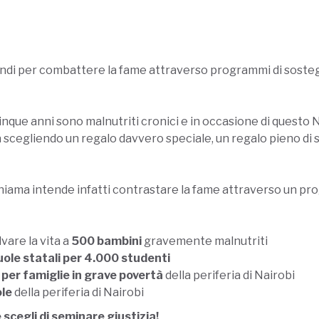
ondi per combattere la fame attraverso p
rogrammi di soste
cinque anni sono malnutriti cronici e in occasione di questo
a scegliendo un regalo davvero speciale, un regalo pieno di 
Chiama intende infatti contrastare la fame attraverso un p
vare la vita a
500 bambini
gravemente malnutriti
le statali per 4.000 studenti
 per famiglie in grave povertà
della periferia di Nairobi
ole
della periferia di Nairobi
 scegli di seminare giustizia!