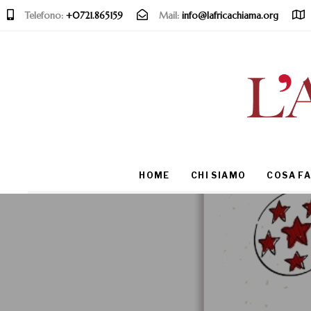
Telefono:
+0721.865159
Mail:
info@lafricachiama.org
Type and hit enter
HOME
CHI SIAMO
COSA F