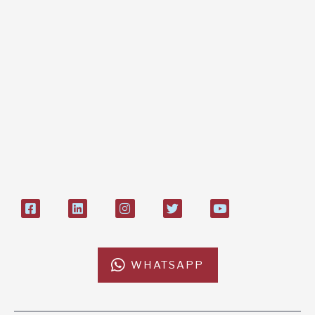
Dona online con carta di credito,
paypal, bonifico
Bonifico bancario:
L'Africa Chiama ODV
IT84P085 1924303000000026897
Bollettino postale sul conto n°
27408053
WHATSAPP