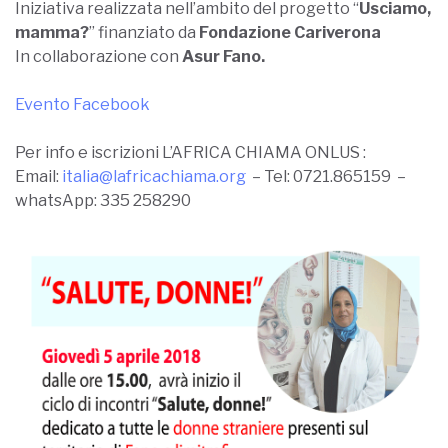
Iniziativa realizzata nell’ambito del progetto “
Usciamo,
mamma?
” finanziato da
Fondazione Cariverona
In collaborazione con
Asur Fano.
Evento Facebook
Per info e iscrizioni
L’AFRICA CHIAMA ONLUS :
Email:
italia@lafricachiama.org
–
Tel: 0721.865159 –
w
hatsApp: 335 258290