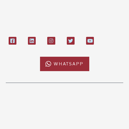
Bollettino postale sul conto n°
27408053
WHATSAPP
L'AFRICACHIAMA
SOSTIENICI
Mission
Donazione