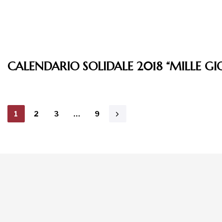
CALENDARIO SOLIDALE 2018 “MILLE GIO
1
2
3
…
9
La tua donazione è
preziosa