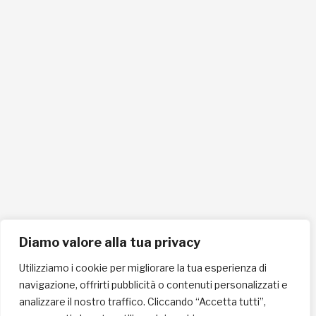
info@lafricachiama.org
info@pec.lafricachiama.org
Tel. 0721865159
Cellulare 335258290
ISCRIVITI ALLA NEWSLETTER PER RESTARE SEMPRE AGGIORNATO
ISCRIVITI ORA
Diamo valore alla tua privacy
Utilizziamo i cookie per migliorare la tua esperienza di
navigazione, offrirti pubblicità o contenuti personalizzati e
INFORMAZIONI SULLA PRIVACY
analizzare il nostro traffico. Cliccando “Accetta tutti”,