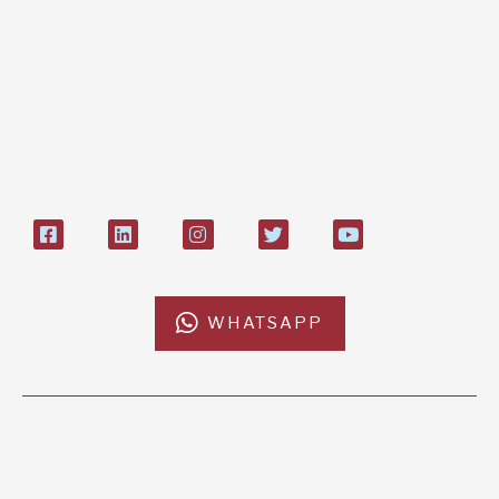
Bonifico bancario:
L'Africa Chiama ODV
IT84P085 1924303000000026897
Bollettino postale sul conto n°
27408053
WHATSAPP
L'AFRICACHIAMA
SOSTIENICI