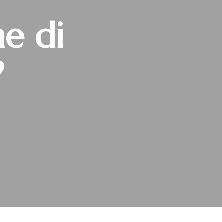
ne di
?