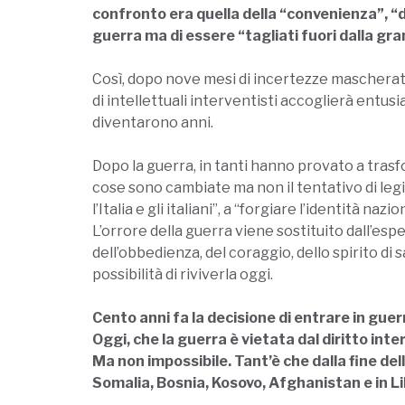
confronto era quella della “convenienza”, “del
guerra ma di essere “tagliati fuori dalla g
Così, dopo nove mesi di incertezze mascherate da
di intellettuali interventisti accoglierà entusi
diventarono anni.
Dopo la guerra, in tanti hanno provato a trasf
cose sono cambiate ma non il tentativo di legit
l’Italia e gli italiani”, a “forgiare l’identità 
L’orrore della guerra viene sostituito dall’espe
dell’obbedienza, del coraggio, dello spirito di
possibilità di riviverla oggi.
Cento anni fa la decisione di entrare in guerra
Oggi, che la guerra è vietata dal diritto inter
Ma non impossibile. Tant’è che dalla fine dell
Somalia, Bosnia, Kosovo, Afghanistan e in Lib