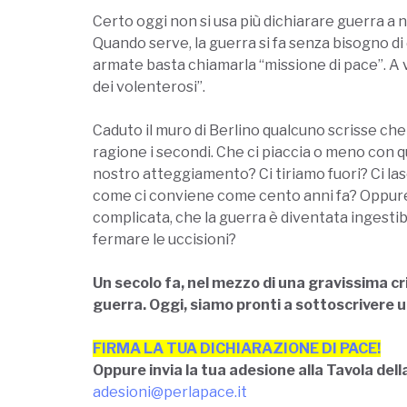
Certo oggi non si usa più dichiarare guerra a 
Quando serve, la guerra si fa senza bisogno di d
armate basta chiamarla “missione di pace”. A vol
dei volenterosi”.
Caduto il muro di Berlino qualcuno scrisse che
ragione i secondi. Che ci piaccia o meno con q
nostro atteggiamento? Ci tiriamo fuori? Ci l
come ci conviene come cento anni fa? Oppure p
complicata, che la guerra è diventata ingestibi
fermare le uccisioni?
Un secolo fa, nel mezzo di una gravissima cri
guerra. Oggi, siamo pronti a sottoscrivere 
FIRMA LA TUA DICHIARAZIONE DI PACE!
Oppure invia la tua adesione alla Tavola dell
adesioni@perlapace.it