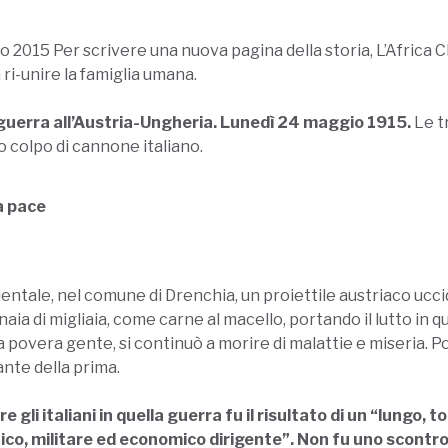
 2015 Per scrivere una nuova pagina della storia, L’Africa C
ri-unire la famiglia umana.
 guerra all’Austria-Ungheria. Lunedì 24 maggio 1915.
Le tr
o colpo di cannone italiano.
a pace
ientale, nel comune di Drenchia, un proiettile austriaco ucci
ia di migliaia, come carne al macello, portando il lutto in qu
 la povera gente, si continuò a morire di malattie e miseria. Po
nte della prima.
re gli italiani in quella guerra fu il risultato di un “lung
ico, militare ed economico dirigente”. Non fu uno scontro 