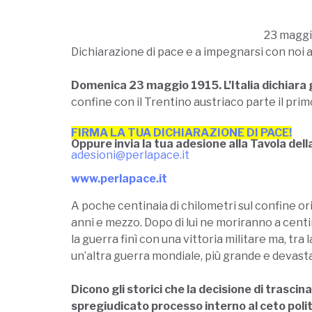
23 maggio
Dichiarazione di pace e a impegnarsi con noi a 
Domenica 23 maggio 1915. L’Italia dichiara
confine con il Trentino austriaco parte il prim
FIRMA LA TUA DICHIARAZIONE DI PACE!
Oppure invia la tua adesione alla Tavola dell
adesioni@perlapace.it
www.perlapace.it
A poche centinaia di chilometri sul confine or
anni e mezzo. Dopo di lui ne moriranno a centina
la guerra finì con una vittoria militare ma, tra
un’altra guerra mondiale, più grande e devasta
Dicono gli storici che la decisione di trascina
spregiudicato processo interno al ceto polit