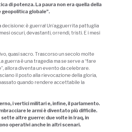
itica di potenza. La paura non era quella della
 geopolitica globale”.
ca decisione: è guerra! Un’agguerrita pattuglia
si oscuri, devastanti, orrendi, tristi. E i mesi
ivo, quasi sacro. Trascorso un secolo molte
. La guerra è una tragedia ma se serve a “fare
one”, allora diventa un evento da celebrare.
sciano il posto alla rievocazione della gloria,
el passato quando rendere accettabile la
o, i vertici militari e, infine, il parlamento.
imbracciare le armi è diventato più difficile.
sette altre guerre: due volte in Iraq, in
no operativi anche in altri scenari.