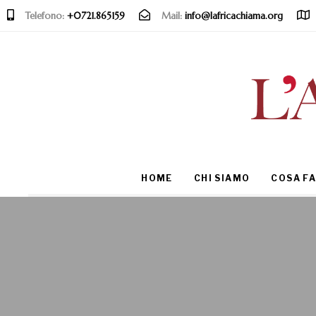
Telefono:
+0721.865159
Mail:
info@lafricachiama.org
Type and hit enter
HOME
CHI SIAMO
COSA F