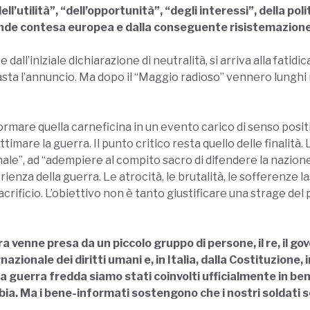
l’utilità”, “dell’opportunità”, “degli interessi”, della pol
rande contesa europea e dalla conseguente risistemazione
ll’iniziale dichiarazione di neutralità, si arriva alla fatidi
asta l’annuncio. Ma dopo il “Maggio radioso” vennero lunghi me
ormare quella carneficina in un evento carico di senso posit
timare la guerra. Il punto critico resta quello delle finalità
nazionale”, ad “adempiere al compito sacro di difendere la nazi
rienza della guerra. Le atrocità, le brutalità, le sofferenze la
 sacrificio. L’obiettivo non è tanto giustificare una strage d
 venne presa da un piccolo gruppo di persone, il re, il govern
nazionale dei diritti umani e, in Italia, dalla Costituzione, 
a guerra fredda siamo stati coinvolti ufficialmente in ben 
ia. Ma i bene-informati sostengono che i nostri soldati so