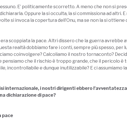
nessuno. E’ politicamente scorretto. A meno che non si prese
ichiararla. Oppure la si occulta, la si commissiona ad altri. 
te si invoca la copertura dell’Onu, ma se non la si ottiene ci 
 era scoppiata la pace. Altri dissero che la guerra avrebbe
uesta realtà dobbiamo fare i conti, sempre più spesso, per l
asciamo coinvolgere? Calcoliamo il nostro tornaconto? Dec
ensiamo che il rischio è troppo grande, che il pericolo è t
le, incontrollabile e dunque inutilizzabile? E ci assumiamo l
si internazionale, i nostri dirigenti ebbero l’avventatezza
una dichiarazione di pace?
a pace