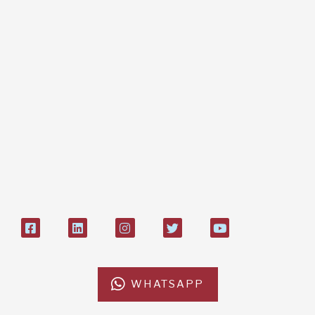
Dona online con carta di credito,
paypal, bonifico
Bonifico bancario:
L'Africa Chiama ODV
IT84P085 1924303000000026897
Bollettino postale sul conto n°
27408053
WHATSAPP