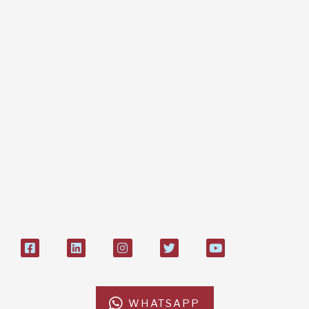
Regali e bomboniere
Dona online con carta di credito,
paypal, bonifico
Bonifico bancario:
L'Africa Chiama ODV
IT84P085 1924303000000026897
Bollettino postale sul conto n°
27408053
WHATSAPP