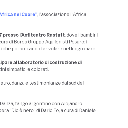
’Africa nel Cuore”
, l’associazione L’Africa
7 presso l’Anfiteatro Rastatt
, dove i bambini
cura di Borea Gruppo Aquilonisti Pesaro: i
i che poi potranno far volare nel lungo mare.
are al laboratorio di costruzione di
ni simpatici e colorati.
eatro, danza e testimonianze dal sud del
aDanza, tango argentino con Alejandro
pera “Dio è nero” di Dario Fo, a cura di Daniele