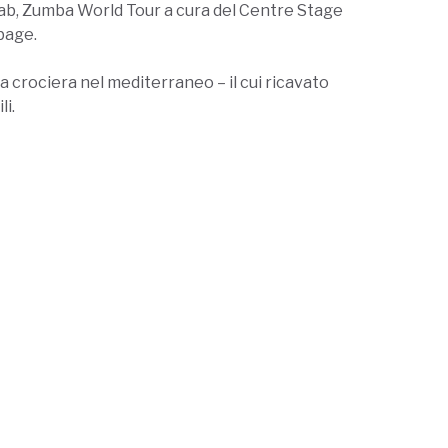
Tarab, Zumba World Tour a cura del Centre Stage
bage.
 crociera nel mediterraneo – il cui ricavato
li.