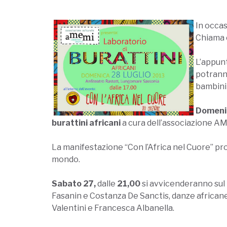
In occas
Chiama o
L’appun
potranno
bambini 
Domenic
burattini africani
a cura dell’associazione AMEM
La manifestazione “Con l’Africa nel Cuore” pro
mondo.
Sabato 27,
dalle
21,00
si avvicenderanno sul
Fasanin e Costanza De Sanctis, danze african
Valentini e Francesca Albanella.