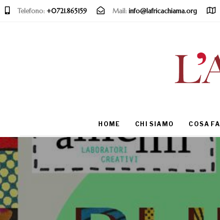
Telefono:
+0721.865159
Mail:
info@lafricachiama.org
Type and hit enter
HOME
CHI SIAMO
COSA F