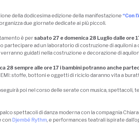
ione della dodicesima edizione della manifestazione
“Con l
rganizza due giornate dedicate ai più piccoli.
tamento è per
sabato 27 e domenica 28 Luglio dalle ore 1
 partecipare ad un laboratorio di costruzione di aquiloni a 
verranno guidati nella costruzione e decorazione di aquilon
a 28 sempre alle ore 17 i bambini potranno anche partecip
I: stoffe, bottoni e oggetti di riciclo daranno vita a buratti
seguirà poi nel corso delle serate con musica, spettacoli, t
 palco spettacoli di danza moderna con la compagnia Chiar
e con
Djembé Rythm
, e performances teatrali ispirate dall’o