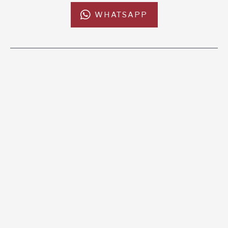
WHATSAPP
L'AFRICACHIAMA
SOSTIENICI
Mission
Donazione
Kenya
5x1000
Tanzania
Lasciti Testamentari
Zambia
Sostegno a Distanza
News & Eventi
Regali Solidali
CONTATTI