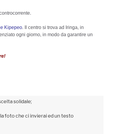
 controcorrente.
le Kipepeo
. Il centro si trova ad Iringa, in
renziato ogni giorno, in modo da garantire un
re!
celta solidale;
a foto che ci invierai ed un testo