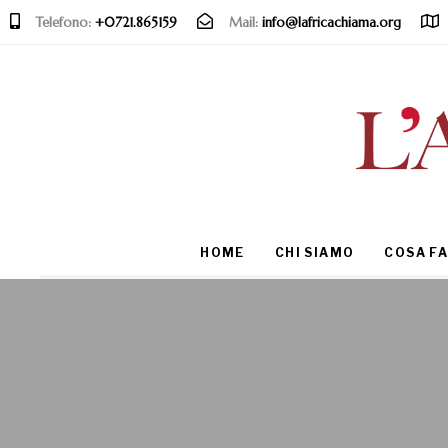
Telefono:
+0721.865159
Mail:
info@lafricachiama.org
Type and hit enter
HOME
CHI SIAMO
COSA F