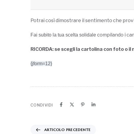
Potrai così dimostrare il sentimento che prov
ompilando i cam
Fai subito la tua scelta solidale c
RICORDA: se scegli la cartolina con foto o il 
{jform=12}
CONDIVIDI
ARTICOLO PRECEDENTE