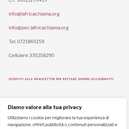
C.F. 90021270419
info@lafricachiama.org
info@pec.lafricachiama.org
Tel. 0721865159
Cellulare 335258290
ISCRIVITI ALLA NEWSLETTER PER RESTARE SEMPRE AGGIORNATO
ISCRIVITI ORA
Diamo valore alla tua privacy
Utilizziamo i cookie per migliorare la tua esperienza di
navigazione, offrirti pubblicità o contenuti personalizzati e
INFORMAZIONI SULLA PRIVACY