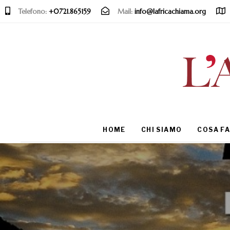
Telefono:
+0721.865159
Mail:
info@lafricachiama.org
Type and hit enter
HOME
CHI SIAMO
COSA F