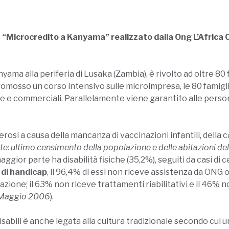
o
“Microcredito a Kanyama” realizzato dalla Ong L’Africa C
nyama alla periferia di Lusaka (Zambia), è rivolto ad oltre 8
promosso un corso intensivo sulle microimpresa, le 80 famigl
 e commerciali. Parallelamente viene garantito alle persone d
rosi a causa della mancanza di vaccinazioni infantili, della 
te: ultimo censimento della popolazione e delle abitazioni d
maggior parte ha disabilità fisiche (35,2%), seguiti da casi di 
 di handicap
, il 96,4% di essi non riceve assistenza da ONG o
azione; il 63% non riceve trattamenti riabilitativi e il 46% 
e/Maggio 2006
).
isabili è anche legata alla cultura tradizionale secondo cui 