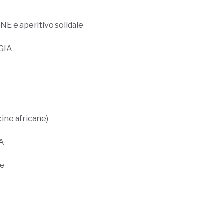
E e aperitivo solidale
GGIA
cine africane)
CA
ze