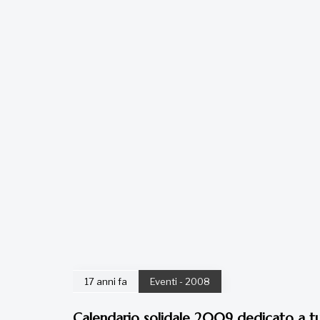
17 anni fa
Eventi - 2008
Calendario solidale 2009 dedicato a tutt