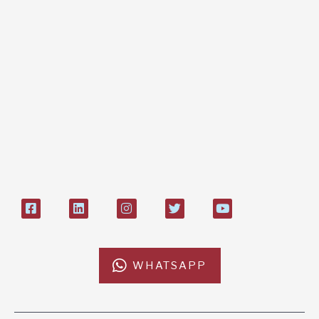
Dona online con carta di credito,
paypal, bonifico
Bonifico bancario:
L'Africa Chiama ODV
IT84P085 1924303000000026897
Bollettino postale sul conto n°
27408053
WHATSAPP