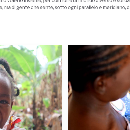
amo volerlo insieme, per costruire un mondo diverso e soli
e, ma di gente che sente, sotto ogni parallelo e meridiano, di