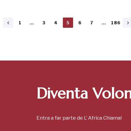
1
…
3
4
5
6
7
…
186
Diventa Volon
Entra a far parte de L’ Africa Chiama!