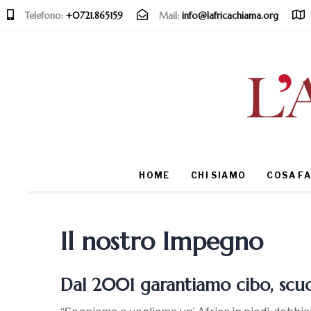
Telefono:
+0721.865159
Mail:
info@lafricachiama.org
Type and hit enter
HOME
CHI SIAMO
COSA F
Il nostro Impegno
Dal 2001 garantiamo cibo, scu