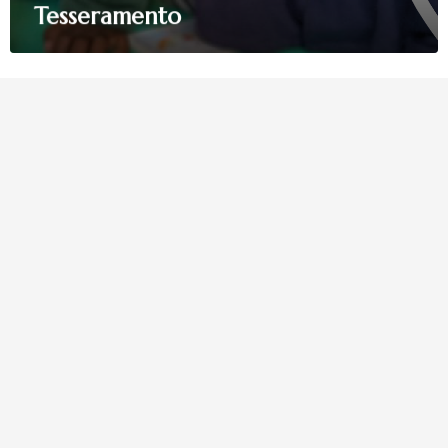
Tesseramento
La tua donazione è
preziosa
Dona Ora