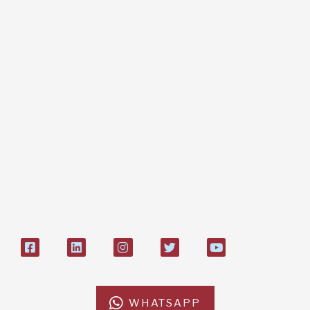
Regali e bomboniere
Dona online con carta di credito,
paypal, bonifico
Bonifico bancario:
L'Africa Chiama ODV
IT84P085 1924303000000026897
Bollettino postale sul conto n°
27408053
WHATSAPP