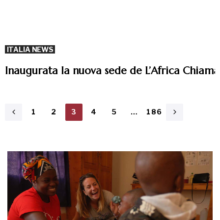
ITALIA NEWS
Inaugurata la nuova sede de L’Africa Chiama
1
2
3
4
5
…
186