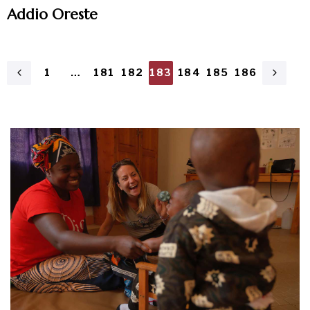
Addio Oreste
1
…
181
182
183
184
185
186