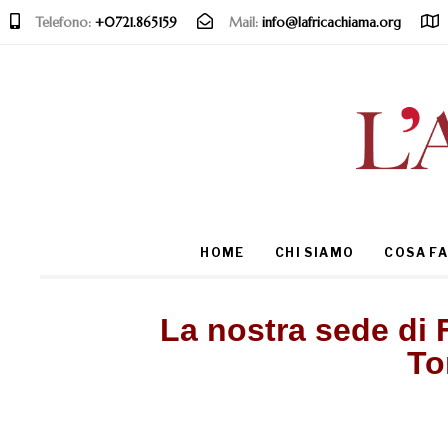
Telefono:
+0721.865159
Mail:
info@lafricachiama.org
Type and hit enter
HOME
CHI SIAMO
COSA F
La nostra sede di F
To