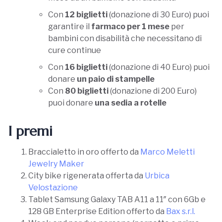
Con
12 biglietti
(donazione di 30 Euro) puoi
garantire il
farmaco per 1 mese
per
bambini con disabilità che necessitano di
cure continue
Con
16 biglietti
(donazione di 40 Euro) puoi
donare
un paio di stampelle
Con
80 biglietti
(donazione di 200 Euro)
puoi donare
una sedia a rotelle
I premi
Braccialetto in oro offerto da
Marco Meletti
Jewelry Maker
City bike rigenerata offerta da
Urbica
Velostazione
Tablet Samsung Galaxy TAB A11 a 11″ con 6Gb e
128 GB Enterprise Edition offerto da
Bax s.r.l.