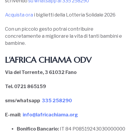
scrivendo
su whatsapp al 335 258290
Acquista ora
i biglietti della Lotteria Solidale 2026
Con un piccolo gesto potrai contribuire
concretamente a migliorare la vita di tanti bambini e
bambine.
L
‘
AFRICA CHIAMA ODV
Via del Torrente, 3 61032 Fano
Tel. 0721 865159
sms/whatsapp
335 258290
E-mail:
info@lafricachiama.org
Bonifico Bancario:
IT 84 P08519243030000000