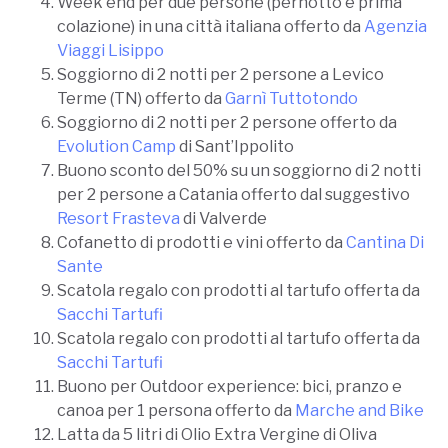
Week end per due persone (pernotto e prima
colazione) in una città italiana offerto da
Agenzia
Viaggi Lisippo
Soggiorno di 2 notti per 2 persone a Levico
Terme (TN) offerto da
Garnì Tuttotondo
Soggiorno di 2 notti per 2 persone offerto da
Evolution Camp
di Sant’Ippolito
Buono sconto del 50% su un soggiorno di 2 notti
per 2 persone a Catania offerto dal suggestivo
Resort Frasteva
di Valverde
Cofanetto di prodotti e vini offerto da
Cantina Di
Sante
Scatola regalo con prodotti al tartufo offerta da
Sacchi Tartufi
Scatola regalo con prodotti al tartufo offerta da
Sacchi Tartufi
Buono per Outdoor experience: bici, pranzo e
canoa per 1 persona offerto da
Marche and Bike
Latta da 5 litri di Olio Extra Vergine di Oliva