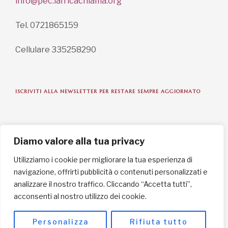
info@pec.lafricachiama.org
Tel. 0721865159
Cellulare 335258290
ISCRIVITI ALLA NEWSLETTER PER RESTARE SEMPRE AGGIORNATO
ISCRIVITI ORA
Diamo valore alla tua privacy
Utilizziamo i cookie per migliorare la tua esperienza di
navigazione, offrirti pubblicità o contenuti personalizzati e
INFORMAZIONI SULLA PRIVACY
analizzare il nostro traffico. Cliccando “Accetta tutti”,
acconsenti al nostro utilizzo dei cookie.
English / USD
© Copyright 2025 L'Africa Chiama ODV All rights reserved
Personalizza
Rifiuta tutto