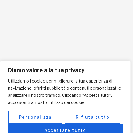
Tel. 0721865159
Cellulare 335258290
ISCRIVITI ALLA NEWSLETTER PER RESTARE SEMPRE AGGIORNATO
ISCRIVITI ORA
Diamo valore alla tua privacy
Utilizziamo i cookie per migliorare la tua esperienza di
navigazione, offrirti pubblicità o contenuti personalizzati e
INFORMAZIONI SULLA PRIVACY
analizzare il nostro traffico. Cliccando “Accetta tutti”,
acconsenti al nostro utilizzo dei cookie.
English / USD
© Copyright 2025 L'Africa Chiama ODV All rights reserved
Personalizza
Rifiuta tutto
-
made by I-IMAGE
Accettare tutto