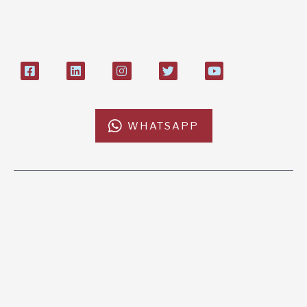
27408053
WHATSAPP
L'AFRICACHIAMA
SOSTIENICI
Mission
Donazione
Kenya
5x1000