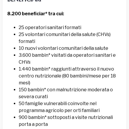
8.200 beneficiar* tra cui:
25 operatori sanitari formati
25 volontari comunitari della salute (CHVs)
formati
10 nuovi volontari comunitari della salute
3.600 bambin* visitati da operatori sanitari e
CHVs
1.440 bambin* raggiunti attraverso il nuovo
centro nutrizionale (80 bambini/mese per 18
mesi)
150 bambin* con malnutrizione moderata o
severa curati
50 famiglie vulnerabili coinvolte nel
programma agricolo per orti familiari
900 bambin* sottoposti a visite nutrizionali
porta a porta