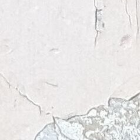
CONTRASTO
ALLA
MALNUTRIZIO
INFANTILE
nella periferia di Lusaka (Zambia)