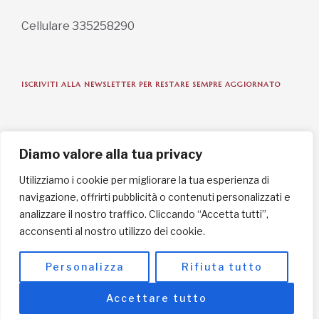
Cellulare 335258290
ISCRIVITI ALLA NEWSLETTER PER RESTARE SEMPRE AGGIORNATO
ISCRIVITI ORA
Diamo valore alla tua privacy
Utilizziamo i cookie per migliorare la tua esperienza di
navigazione, offrirti pubblicità o contenuti personalizzati e
INFORMAZIONI SULLA PRIVACY
analizzare il nostro traffico. Cliccando “Accetta tutti”,
acconsenti al nostro utilizzo dei cookie.
English / USD
© Copyright 2025 L'Africa Chiama ODV All rights reserved
Personalizza
Rifiuta tutto
-
made by I-IMAGE
Accettare tutto