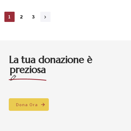
1
2
3
La tua donazione è
preziosa
Dona Ora