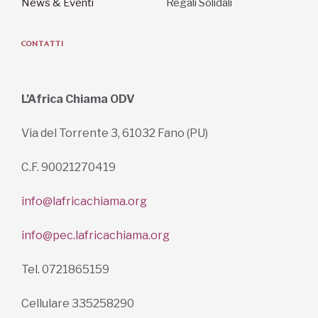
News & Eventi
Regali Solidali
CONTATTI
L’Africa Chiama ODV
Via del Torrente 3, 61032 Fano (PU)
C.F. 90021270419
info@lafricachiama.org
info@pec.lafricachiama.org
Tel. 0721865159
Cellulare 335258290