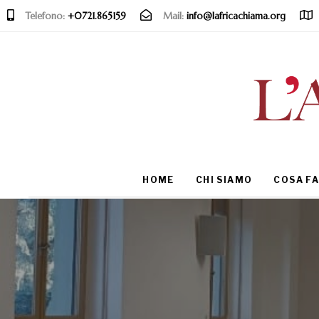
Telefono:
+0721.865159
Mail:
info@lafricachiama.org
Type and hit enter
HOME
CHI SIAMO
COSA F