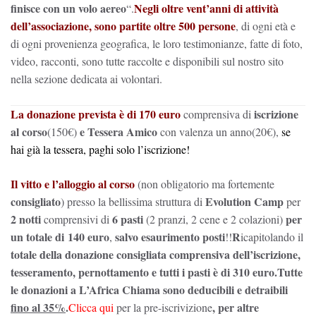
finisce con un volo aereo
Negli oltre vent’anni di attività
“.
dell’associazione, sono partite oltre 500 persone
, di ogni età e
di ogni provenienza geografica, le loro testimonianze, fatte di foto,
video, racconti, sono tutte raccolte e disponibili sul nostro sito
nella sezione dedicata ai volontari.
La donazione prevista è di 170 euro
iscrizione
comprensiva di
al corso
e Tessera Amico
(150€)
con valenza un anno(20€),
se
hai
già la tessera, paghi solo l’iscrizione!
Il vitto e l’alloggio al corso
(non obligatorio ma fortemente
consigliato
Evolution Camp
) presso la bellissima struttura di
per
2 notti
6 pasti
per
comprensivi di
(2 pranzi, 2 cene e 2 colazioni)
un totale di 140 euro
salvo esaurimento posti
R
,
!!
icapitolando il
totale della donazione consigliata comprensiva dell’iscrizione,
tesseramento, pernottamento e tutti i pasti è di 310 euro.
Tutte
le donazioni a L’Africa Chiama sono deducibili e detraibili
fino al 35%
.
, per altre
Clicca qui
per la pre-iscrivizione