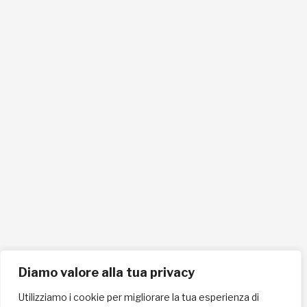
C.F. 90021270419
info@lafricachiama.org
info@pec.lafricachiama.org
Tel. 0721865159
Cellulare 335258290
ISCRIVITI ALLA NEWSLETTER PER RESTARE SEMPRE AGGIORNATO
ISCRIVITI ORA
Diamo valore alla tua privacy
Utilizziamo i cookie per migliorare la tua esperienza di