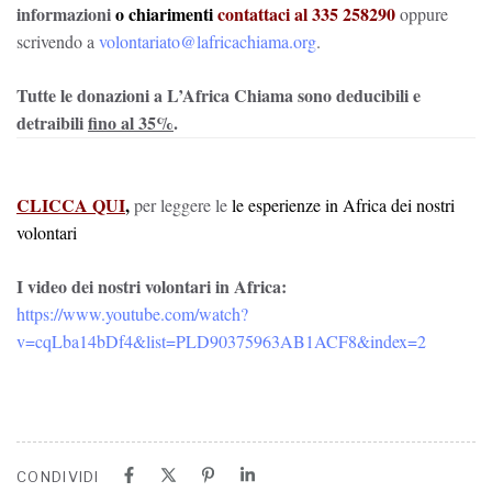
informazioni
o chiarimenti
contattaci al 335 258290
oppure
scrivendo a
volontariato@lafricachiama.org
.
Tutte le donazioni a L’Africa Chiama sono deducibili e
detraibili
fino al 35%
.
CLICCA QUI
,
per leggere le
le esperienze in Africa dei nostri
volontari
I video dei nostri volontari in Africa:
https://www.youtube.com/watch?
v=cqLba14bDf4&list=PLD90375963AB1ACF8&index=2
CONDIVIDI