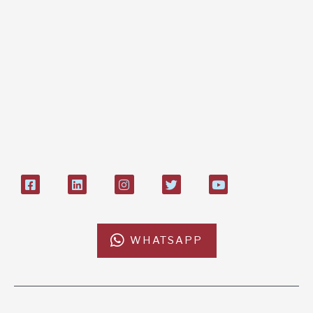
paypal, bonifico
Bonifico bancario:
L'Africa Chiama ODV
IT84P085 1924303000000026897
Bollettino postale sul conto n°
27408053
WHATSAPP