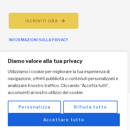
ISCRIVITI ORA
INFORMAZIONI SULLA PRIVACY
English / USD
Diamo valore alla tua privacy
© Copyright 2025 L'Africa Chiama ODV All rights reserved
Utilizziamo i cookie per migliorare la tua esperienza di
-
made by I-IMAGE
navigazione, offrirti pubblicità o contenuti personalizzati e
analizzare il nostro traffico. Cliccando “Accetta tutti”,
acconsenti al nostro utilizzo dei cookie.
Personalizza
Rifiuta tutto
Accettare tutto