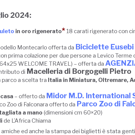
glio 2024:
*
uleto
in oro rigenerato
18 carati rigenerato con cin
Biciclette Eusebi 
dello Montecarlo offerta da
on prima colazione per due persone a Levico Terme 
AGENZIA
2x64x25 WELCOME TRAVEL) – offerta da
Macelleria di Borgogelli Pietro
ntributo di
n parco a scelta tra
Italia in Miniatura, Oltremare, 
Midor M.D. International 
a casa
– offerto da
Parco Zoo di Fal
rco Zoo di Falconara offerto da
tagliata a mano
(dimensioni cm 60×20)
i
de L’Africa Chiama
de amiche ed anche la stampa dei biglietti è stata gen