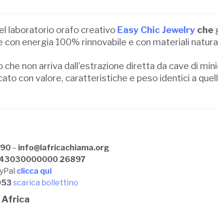
del laboratorio orafo creativo
Easy Chic Jewelry
che
g
e con energia 100% rinnovabile e con materiali natural
e non arriva dall’estrazione diretta da cave di minie
cato con valore, caratteristiche e peso identici a quelli
290
–
info@lafricachiama.org
243030000000 26897
ayPal
clicca qui
053
scarica bollettino
 Africa