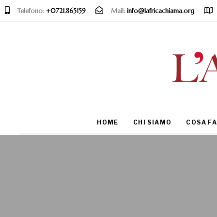
Telefono:
+0721.865159
Mail:
info@lafricachiama.org
Type and hit enter
HOME
CHI SIAMO
COSA F