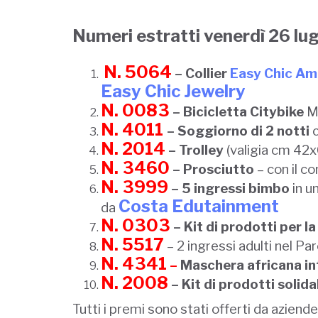
Numeri estratti venerdì 26 lu
N. 5064
– Collier
Easy Chic Am
Easy Chic Jewelry
N. 0083
–
Bicicletta Citybike
Mo
N. 4011
– Soggiorno di 2 notti
c
N. 2014
– Trolley
(valigia cm 4
N. 3460
– Prosciutto
– con il co
N. 3999
– 5 ingressi bimbo
in u
Costa Edutainment
da
N. 0303
– Kit di prodotti per l
N. 5517
– 2 ingressi adulti nel Pa
N. 4341
–
Maschera africana in
N. 2008
– Kit di prodotti solidal
Tutti i premi sono stati offerti da azien