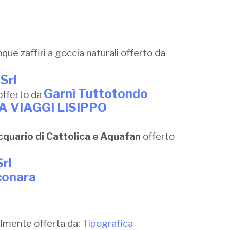
que zaffiri a goccia naturali offerto da
Srl
Garnì Tuttotondo
offerto da
 VIAGGI LISIPPO
Acquario di Cattolica e Aquafan
offerto
Srl
conara
tilmente offerta da:
Tipografica