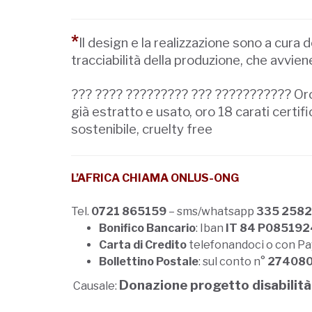
*
Il design e la realizzazione sono a cura 
tracciabilità della produzione, che avvien
??? ???? ????????? ??? ??????????? Oro ch
già estratto e usato, oro 18 carati certifi
sostenibile, cruelty free
L’AFRICA CHIAMA ONLUS-ONG
Tel.
0721 865159
– sms/whatsapp
335 258
Bonifico Bancario
: Iban
IT 84 P08519
Carta di Credito
telefonandoci o con P
Bollettino Postale
: sul conto n°
27408
Donazione progetto disabilità
Causale: