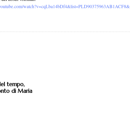
.youtube.com/watch?v=cqLba14bDf4&list=PLD90375963AB1ACF8&
del tempo,
conto di Maria