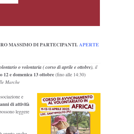
ERO MASSIMO DI PARTECIPANTI
.
APERTE
tario o volontaria ( corso di aprile e ottobre)
, il
to 12 e domenica 13 ottobre
(fino alle 14:30)
lle Marche
ssociazione e
’anni di attività
 possono leggere
 è aperto anche