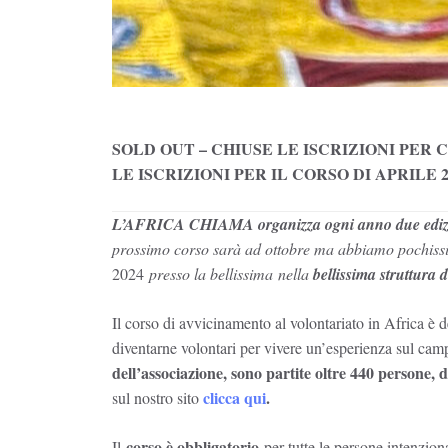
SOLD OUT –
CHIUSE LE ISCRIZIONI PER
LE ISCRIZIONI PER IL CORSO DI APRILE 2
L’AFRICA CHIAMA organizza ogni anno due edizioni d
prossimo corso
sarà ad ottobre ma abbiamo pochissim
2024
presso la bellissima nella
bellissima struttura 
Il corso di avvicinamento al volontariato in Africa è 
diventarne volontari per vivere un’esperienza sul cam
dell’associazione, sono partite oltre 440 persone, 
clicca qui
.
sul nostro sito
corso è obbligatorio
Il
per tutte le persone intenzion