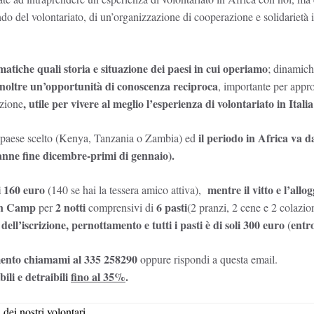
do del volontariato, di un’organizzazione di cooperazione e solidarietà 
matiche quali storia e situazione dei paesi in cui operiamo
; dinamich
 inoltre un’opportunità di conoscenza reciproca
, importante per appr
, utile per vivere al meglio l’esperienza di volontariato in Italia
azione
il periodo in Africa va 
i il paese scelto (Kenya, Tanzania o Zambia) ed
ranne fine dicembre-primi di gennaio).
di 160 euro
mentre il vitto e l’allog
(140 se hai la tessera amico attiva),
on Camp
2 notti
6 pasti
per
comprensivi di
(2 pranzi, 2 cene e 2 colazion
ell’iscrizione, pernottamento e tutti i pasti è di soli 300 euro
entr
(
mento chiamami al 335 258290
oppure rispondi a questa email.
ili e detraibili
fino al 35%
.
 dei nostri volontari