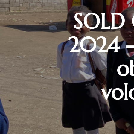
SOLD O
2024 –
o
vol