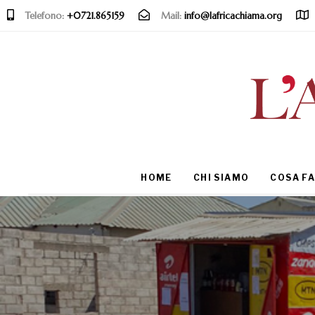
Telefono:
+0721.865159
Mail:
info@lafricachiama.org
Type and hit enter
HOME
CHI SIAMO
COSA F