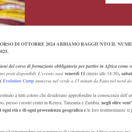
 CORSO DI OTTOBRE 2024 ABBIAMO RAGGIUNTO IL NUM
025.
el corso di formazione obbligatorio per partire in Africa come volon
venerdì 1
1
, saba
i posti disponibili. L’evento sarà
(inizio alle 14:30)
di
Evolution Camp
immersa nel verde a 15 minuti da Fano nel nord de
destinato a tutti coloro che desiderano approfondire la conoscenza dell’a
negli oltre vent
po, presso i nostri centri in Kenya, Tanzania e Zambia,
di ogni età e di ogni provenienza geografica e
le loro testimonianze si
ate ad intraprendere un’esperienza di volontariato in Africa con noi, ma