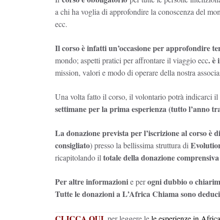
a chi ha voglia di approfondire la conoscenza del mon
ecc.
Il corso è infatti un’occasione per approfondire te
. è
mondo; aspetti pratici per affrontare il viaggio ecc
mission, valori e modo di operare della nostra associ
Una volta fatto il corso, il volontario potrà indicarc
settimane per la prima esperienza (tutto l’anno t
La donazione prevista per l’iscrizione al corso è 
consigliato
Evoluti
) presso la bellissima struttura di
totale della donazione comprensiva d
ricapitolando il
Per altre informazioni
ogni dubbio o chiari
e per
Tutte le donazioni a L’Africa Chiama sono deducib
CLICCA QUI
,
per leggere le
le esperienze in Africa