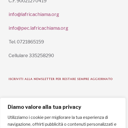
C.F. 90021270419
info@lafricachiama.org
info@pec.lafricachiama.org
Tel. 0721865159
Cellulare 335258290
ISCRIVITI ALLA NEWSLETTER PER RESTARE SEMPRE AGGIORNATO
ISCRIVITI ORA
Diamo valore alla tua privacy
Utilizziamo i cookie per migliorare la tua esperienza di
navigazione, offrirti pubblicità o contenuti personalizzati e
INFORMAZIONI SULLA PRIVACY