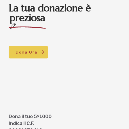
La tua donazione è
preziosa
Dona Ora
Dona il tuo 5×1000
Indica il C.F.