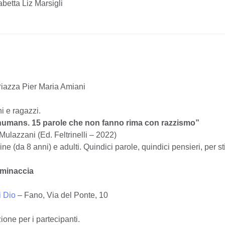
betta Liz Marsigli
Piazza Pier Maria Amiani
ni e ragazzi.
 humans. 15 parole che non fanno rima con razzismo”
ulazzani (Ed. Feltrinelli – 2022)
e (da 8 anni) e adulti. Quindici parole, quindici pensieri, per sti
aminaccia
i Dio
– Fano, Via del Ponte, 10
one per i partecipanti.