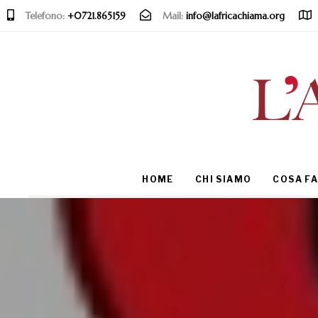
Telefono:
+0721.865159
Mail:
info@lafricachiama.org
Type and hit enter
HOME
CHI SIAMO
COSA F