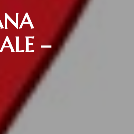
ANA
ALE –