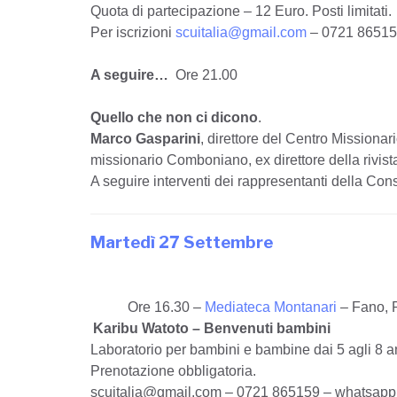
Quota di partecipazione – 12 Euro. Posti limitati.
Per iscrizioni
scuitalia@gmail.com
– 0721 86515
A seguire…
O
re 21.00
Quello che non ci dicono
.
Marco Gasparini
, direttore del Centro Missiona
missionario Comboniano, ex direttore della rivista
A seguire interventi dei rappresentanti della Con
Martedì 27 Settembre
Ore 16.30 –
Mediateca Montanari
– Fano, 
Karibu Watoto – Benvenuti bambini
Laboratorio per bambini e bambine dai 5 agli 8 an
Prenotazione obbligatoria.
scuitalia@gmail.com – 0721 865159 – whatsap