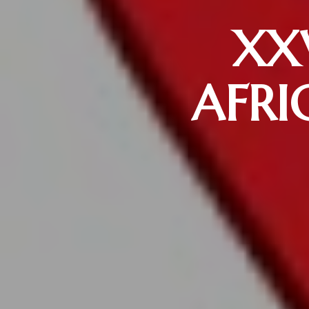
XX
AFRI