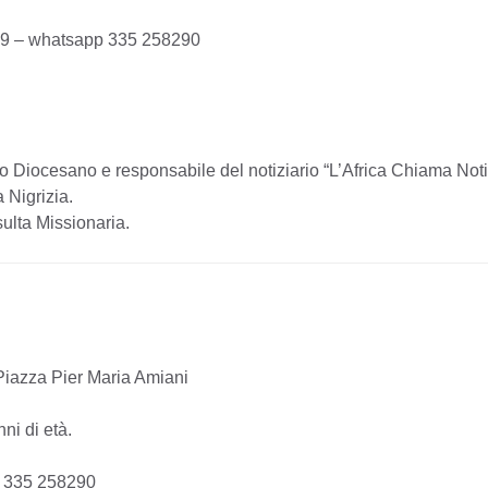
9 – whatsapp 335 258290
rio Diocesano e responsabile del notiziario “L’Africa Chiama No
 Nigrizia.
sulta Missionaria.
Piazza Pier Maria Amiani
ni di età.
p 335 258290