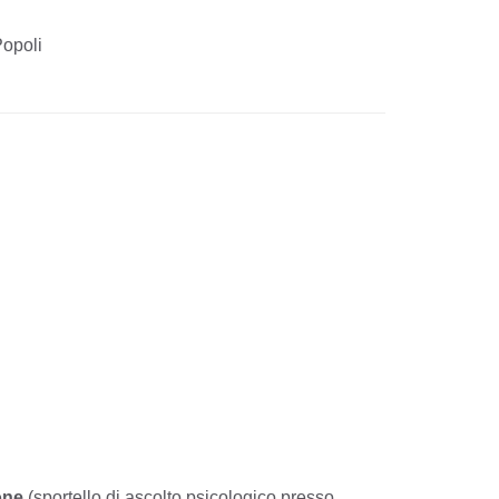
Popoli
one
(sportello di ascolto psicologico presso