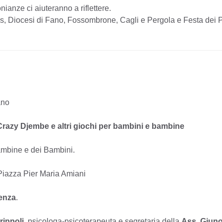
anze ci aiuteranno a riflettere.
es, Diocesi di Fano, Fossombrone, Cagli e Pergola e Festa dei 
ano
 Crazy Djembe e altri giochi per bambini e bambine
ambine e dei Bambini.
iazza Pier Maria Amiani
enza
.
rippoli
, psicologa-psicoterapeuta e segretaria della
Ass. Giun