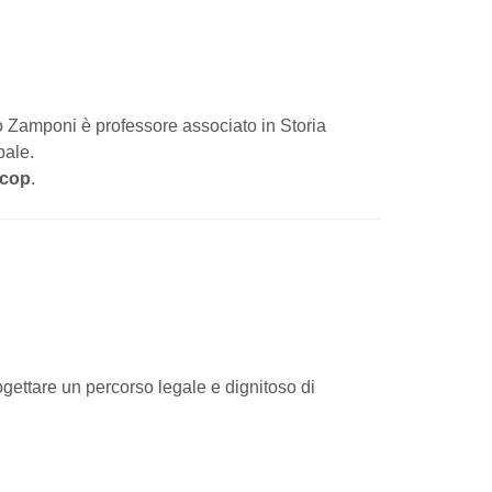
io Zamponi è professore associato in Storia
bale.
scop
.
ogettare un percorso legale e dignitoso di