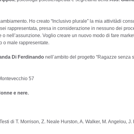
biamento. Ho creato “Inclusivo plurale” la mia attivitàdi consu
ei rappresentata, presa in considerazione in nessuno dei proces
e o nell’assunzione. Voglio creare un nuovo modo di fare marke
co o male rappresentate.
anda Di Ferdinando
nell’ambito del progetto “Ragazze senza s
Montevecchio 57
donne e nere.
sti di T. Morrison, Z. Neale Hurston, A. Walker, M. Angelou, J. 