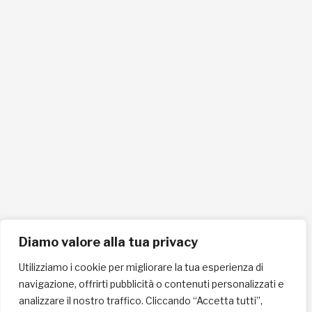
info@lafricachiama.org
info@pec.lafricachiama.org
Tel. 0721865159
Cellulare 335258290
ISCRIVITI ALLA NEWSLETTER PER RESTARE SEMPRE AGGIORNATO
ISCRIVITI ORA
Diamo valore alla tua privacy
Utilizziamo i cookie per migliorare la tua esperienza di
navigazione, offrirti pubblicità o contenuti personalizzati e
INFORMAZIONI SULLA PRIVACY
analizzare il nostro traffico. Cliccando “Accetta tutti”,