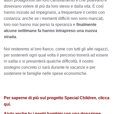
attori protagonisti del loro cambiamento e che potevano e
dovevano volere di più da loro stessi e dalla vita. E così
hanno iniziato ad impegnarsi, a frequentare il centro con
costanza: anche se i momenti difficili non sono mancati,
loro non hanno mai perso la speranza e
finalmente
alcune settimane fa hanno intrapreso una nuova
strada
.
Noi resteremo al loro fianco, come con tutti gli altri ragazzi,
per sostenerli ogni qual volta il percorso tronerà ad essere
in salita o si presenterà qualche difficoltà.
Il nostro
sostegno concreto ci sarà durante le vacanze e per
sostenere le famiglie nelle spese economiche.
Per saperne di più sul progetto Special Children,
clicca
qui
.
Aiuta anche tu i nostri bambini con una
donazione
,