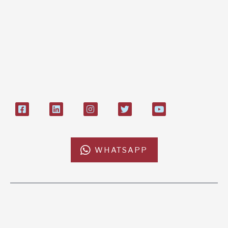
Bonifico bancario:
L'Africa Chiama ODV
IT84P085 1924303000000026897
Bollettino postale sul conto n°
27408053
WHATSAPP
L'AFRICACHIAMA
SOSTIENICI