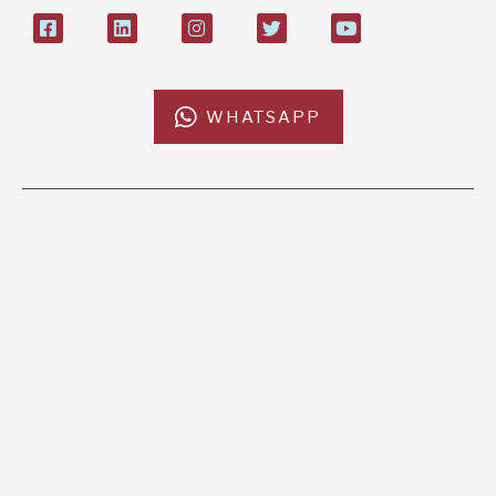
WHATSAPP
L'AFRICACHIAMA
SOSTIENICI
Mission
Donazione
Kenya
5x1000
Tanzania
Lasciti Testamentari
Zambia
Sostegno a Distanza