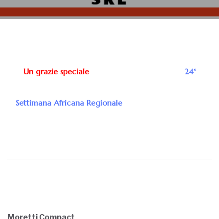
Un grazie speciale
alle aziende solidali della
24°
Settimana Africana Regionale
che permetteranno la
realizzazione della manifestazione.
Moretti Compac
t