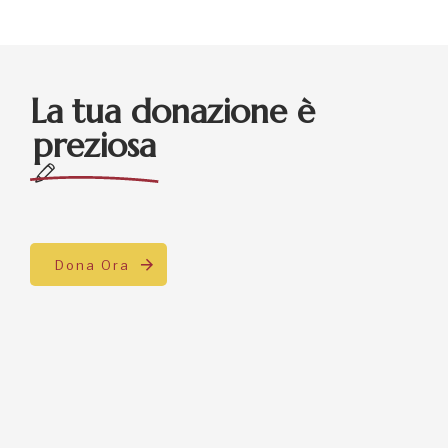
La tua donazione è
preziosa
Dona Ora
Dona il tuo 5×1000
Indica il C.F.
90021270419