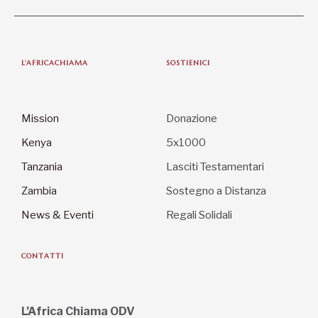
Mission
Donazione
Kenya
5x1000
Tanzania
Lasciti Testamentari
Zambia
Sostegno a Distanza
News & Eventi
Regali Solidali
CONTATTI
L’Africa Chiama ODV
Via del Torrente 3, 61032 Fano (PU)
C.F. 90021270419