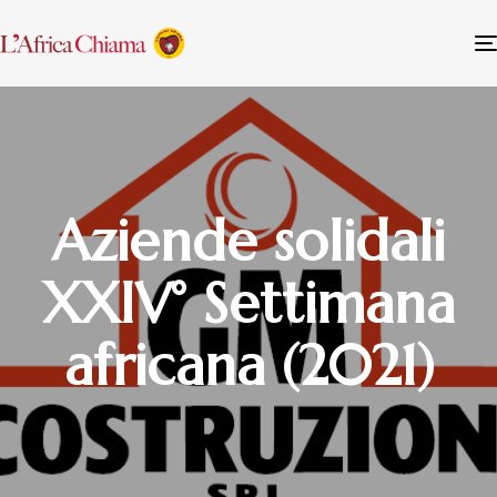
Aziende solidali
XXIV° Settimana
africana (2021)