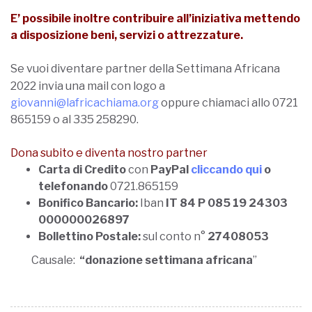
2022 invia una mail con logo a
giov
anni@lafricachiama.org
oppure chiamaci allo 0721
865159 o al 335 258290.
Dona subito e diventa nostro partner
Carta di Credito
con
PayPal
cliccando qui
o
telefonando
0721.865159
Bonifico Bancario:
Iban
IT 84 P 085 19 24303
000000026897
Bollettino Postale:
sul conto n°
27408053
Causale:
“donazione settimana africana
”
CONDIVIDI
ARTICOLO PRECEDENTE