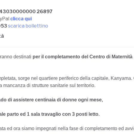
243030000000 26897
ayPal
clicca qui
053
scarica bollettino
tà
ranno destinati
per il completamento del Centro di Maternit
completata, sorge nel quartiere periferico della capitale, Kanyama.
 mancanza di strutture sanitarie sul territorio.
do di assistere centinaia di donne ogni mese,
sale parto ed 1 sala travaglio con 3 posti letto
.
letata ed ora siamo impegnati nella fase di completamento ed avvi