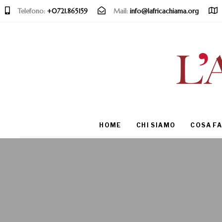
Telefono:
+0721.865159
Mail:
info@lafricachiama.org
Type and hit enter
HOME
CHI SIAMO
COSA F