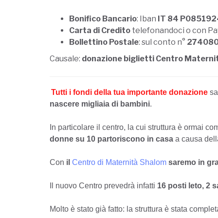
Bonifico Bancario
: Iban
IT 84 P08519
Carta di Credito
telefonandoci o con P
Bollettino Postale
: sul conto n°
27408
Causale:
donazione biglietti Centro Materni
Tutti i fondi della tua importante donazione
sa
nascere migliaia di bambini
.
In particolare il centro, la cui struttura è ormai 
donne su 10 partoriscono in casa
a causa della
Con
il
Centro di Maternità Shalom
saremo in gra
Il nuovo Centro prevedrà infatti
16 posti leto, 2 
Molto è stato già fatto: la struttura è stata comp