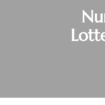
Num
Lott