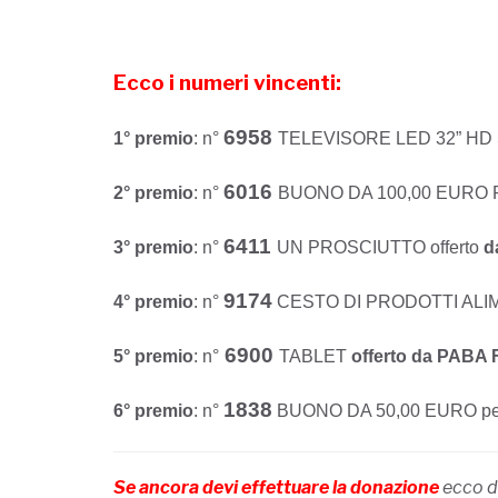
Ecco i numeri vincenti:
6958
1° premio
: n°
TELEVISORE LED 32” HD 
6016
2° premio
: n°
BUONO DA 100,00 EURO 
6411
3° premio
: n°
UN PROSCIUTTO offerto
d
9174
4° premio
: n°
CESTO DI PRODOTTI ALI
6900
5°
premio
: n°
TABLET
offerto da PABA 
1838
6° premio
: n°
BUONO DA 50,00 EURO pe
Se ancora devi effettuare la donazione
ecco di