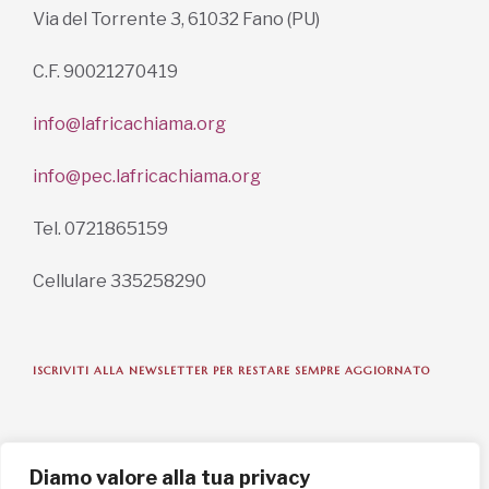
Via del Torrente 3, 61032 Fano (PU)
C.F. 90021270419
info@lafricachiama.org
info@pec.lafricachiama.org
Tel. 0721865159
Cellulare 335258290
ISCRIVITI ALLA NEWSLETTER PER RESTARE SEMPRE AGGIORNATO
ISCRIVITI ORA
Diamo valore alla tua privacy