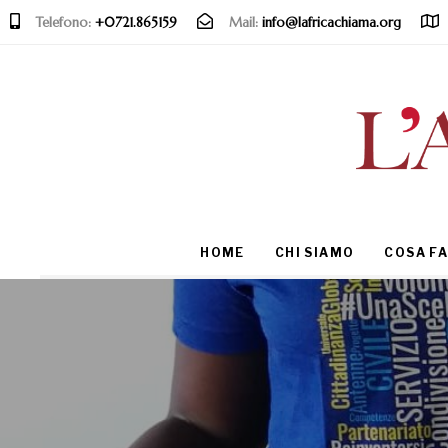
Telefono:
+0721.865159
Mail:
info@lafricachiama.org
Type and hit enter
HOME
CHI SIAMO
COSA F