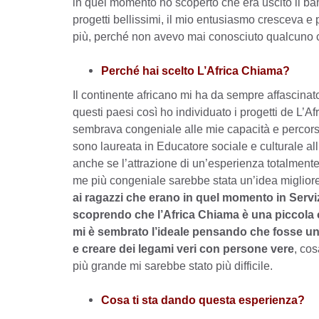
in quel momento ho scoperto che era uscito il ban
progetti bellissimi, il mio entusiasmo cresceva 
più, perché non avevo mai conosciuto qualcuno c
Perché hai scelto L’Africa Chiama?
Il continente africano mi ha da sempre affascinato
questi paesi così ho individuato i progetti de L’
sembrava congeniale alle mie capacità e percorso
sono laureata in Educatore sociale e culturale all
anche se l’attrazione di un’esperienza totalment
me più congeniale sarebbe stata un’idea miglior
ai ragazzi che erano in quel momento in Serviz
scoprendo che l’Africa Chiama è una piccola o
mi è sembrato l’ideale pensando che fosse una
e creare dei legami veri con persone vere
, co
più grande mi sarebbe stato più difficile.
Cosa ti sta dando questa esperienza?