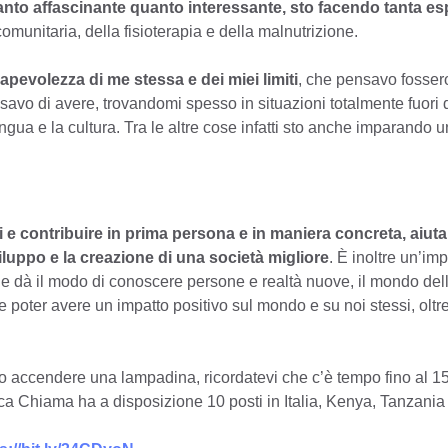
tanto affascinante quanto interessante, sto facendo tanta es
munitaria, della fisioterapia e della malnutrizione.
evolezza di me stessa e dei miei limiti
, che pensavo fosser
nsavo di avere, trovandomi spesso in situazioni totalmente fuori 
ngua e la cultura. Tra le altre cose infatti sto anche imparando
 e contribuire in prima persona e in maniera concreta, aiuta
viluppo e la creazione
di una società
migliore
. È inoltre un’im
he dà il modo di conoscere persone e realtà nuove, il mondo del
 poter avere un impatto positivo sul mondo e su noi stessi, oltr
tto accendere una lampadina, ricordatevi che c’è tempo fino al 15
ica Chiama ha a disposizione 10 posti in Italia, Kenya, Tanzani