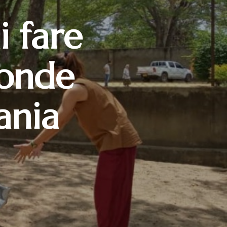
i fare
ponde
ania