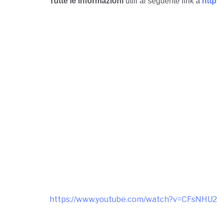
Tutte le informazioni
utili al seguente link à
http
https://www.youtube.com/watch?v=CFsNH
Altri articoli dalla Tanzania:
ALI E LA SUA BIBI
HABARI
Primo giorno in Tanzania
KARIBUNI “Benvenuti”
SERVIZIO CIVILE UNIVERSALE… SI PARTE!