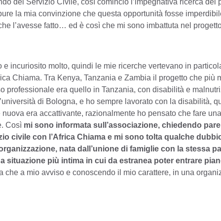
do del Servizio Civile, così comincio l’impegnativa ricerca del 
e pure la mia convinzione che questa opportunità fosse imperdib
he l’avesse fatto… ed è così che mi sono imbattuta nel progett
 e incuriosito molto, quindi le mie ricerche vertevano in particol
Africa Chiama. Tra Kenya, Tanzania e Zambia il progetto che più 
 professionale era quello in Tanzania, con disabilità e malnutri
’università di Bologna, e ho sempre lavorato con la disabilità, q
e nuova era accattivante, razionalmente ho pensato che fare una
e. Così
mi sono informata sull’associazione, chiedendo pare
io civile con l’Africa Chiama e mi sono tolta qualche dubbi
rganizzazione, nata dall’unione di famiglie con la stessa p
 situazione più intima in cui da estranea poter entrare pia
sa che a mio avviso e conoscendo il mio carattere, in una organ