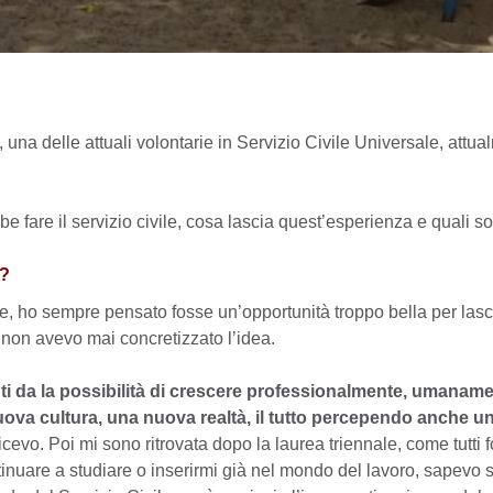
, una delle attuali volontarie in Servizio Civile Universale, att
are il servizio civile, cosa lascia quest’esperienza e quali sono 
e?
ivile, ho sempre pensato fosse un’opportunità troppo bella per las
non avevo mai concretizzato l’idea.
he ti da la possibilità di crescere professionalmente, umaname
va cultura, una nuova realtà, il tutto percependo anche 
cevo. Poi mi sono ritrovata dopo la laurea triennale, come tutti 
tinuare a studiare o inserirmi già nel mondo del lavoro, sapevo 