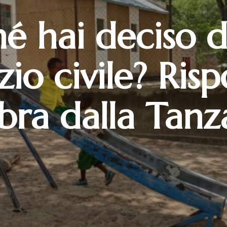
é hai deciso d
izio civile? Ris
ra dalla Tanz