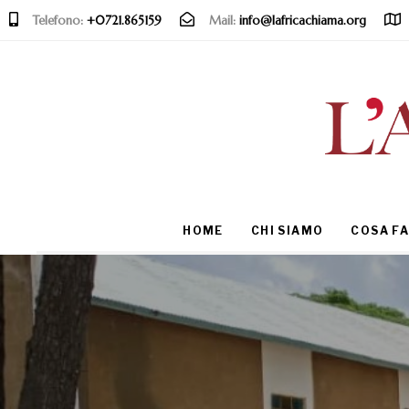
Telefono:
+0721.865159
Mail:
info@lafricachiama.org
Type and hit enter
HOME
CHI SIAMO
COSA F