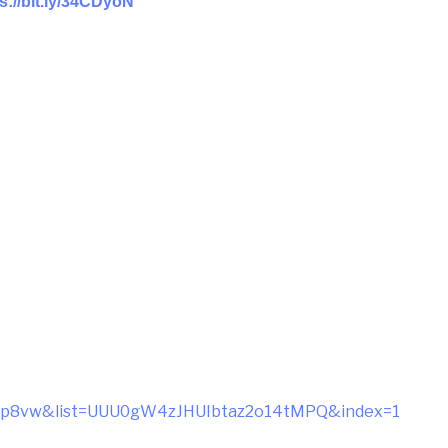
s://bit.ly/34CDyoN
U2p8vw&list=UUU0gW4zJHUIbtaz2o14tMPQ&index=1