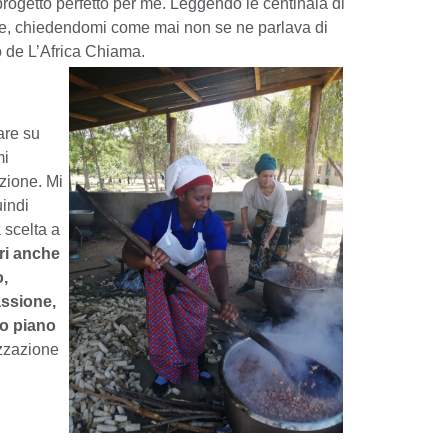
progetto perfetto per me. Leggendo le centinaia di
ile, chiedendomi come mai non se ne parlava di
o de L’Africa Chiama.
are su
mi
zione. Mi
uindi
 scelta a
ri anche
o,
assione,
no piano
izzazione