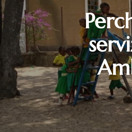
Perch
serv
Amb