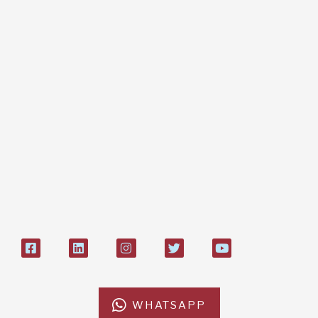
Dona online con carta di credito,
paypal, bonifico
Bonifico bancario:
L'Africa Chiama ODV
IT84P085 1924303000000026897
Bollettino postale sul conto n°
27408053
WHATSAPP