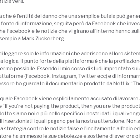
tizia vera.
a che è l’entità del danno che una semplice bufala può gene
ale fonte di informazione, seguita però da Facebook che invec
e Facebook e le notizie che vi girano all’interno hanno sull
 esempio a Mark Zuckerberg.
i leggere solo le informazioni che aderiscono al loro sistema
logica. Il punto forte della piattaforma è che la profilazion
chermo possibile. Essendo il mio corso di studi improntato su
iattaforme (Facebook, Instagram, Twitter ecc) e di informarm
ofessore ho guardato il documentario prodotto da Netflix “Th
quale Facebook viene esplicitamente accusato di lavorare a
“if you’re not paying the product, then you are the product”
otto siamo noi e più nello specifico i nostri dati, i quali veng
i inserzionisti i quali pagano per la nostra attenzione. Non 
trategia contro le notizie false e l’incitamento all’odio ed
atore ha ammesso le sue debolezze e sostiene di aver ora ol