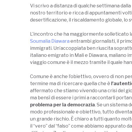
Vi scrivo a distanza di qualche settimana dall
nostro territorio e ricca di appuntamenti volt
desertificazione, il riscaldamento globale, lo s
L’incontro che ha maggiormente solleticato la
Soumalia Diawara
entrambi giornalisti, il pri
immigrati. Un’accoppiata ben riuscita soprattu
italiano emigrato in Mali e Diawara, maliano i
viaggio comune è il mezzo tramite il quale han
Comune è anche l’obiettivo, ovvero di non pers
termine ma di ricercare quella che è
l’autenti
affermato che stiamo vivendo una crisi del gio
ma bensì di essere i primi a raccontarli porta
problema per la democrazia
. Se un sistema d
modo professionale e obiettivo, tutto diventa 
un grande rischio. È chiaro a tutti quanto mol
il “vero” dal “falso” come abbiamo appurato d