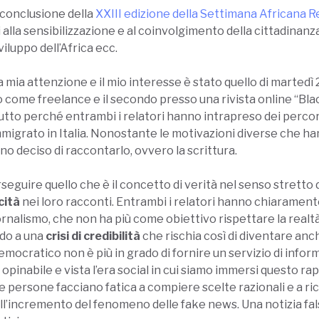
a conclusione della
XXIII edizione della Settimana Africana 
i alla sensibilizzazione e al coinvolgimento della cittadina
viluppo dell’Africa ecc.
 mia attenzione e il mio interesse è stato quello di marted
mo come freelance e il secondo presso una rivista online “B
tto perché entrambi i relatori hanno intrapreso dei percorsi
mmigrato in Italia. Nonostante le motivazioni diverse che han
no deciso di raccontarlo, ovvero la scrittura.
eguire quello che è il concetto di verità nel senso stretto 
cità
nei loro racconti. Entrambi i relatori hanno chiaramen
rnalismo, che non ha più come obiettivo rispettare la realtà 
ndo a una
crisi di credibilità
che rischia così di diventare an
emocratico non è più in grado di fornire un servizio di infor
opinabile e vista l’era social in cui siamo immersi questo r
te persone facciano fatica a compiere scelte razionali e a r
all’incremento del fenomeno delle fake news. Una notizia fal