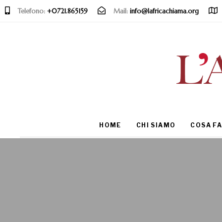
Telefono:
+0721.865159
Mail:
info@lafricachiama.org
Type and hit enter
HOME
CHI SIAMO
COSA F