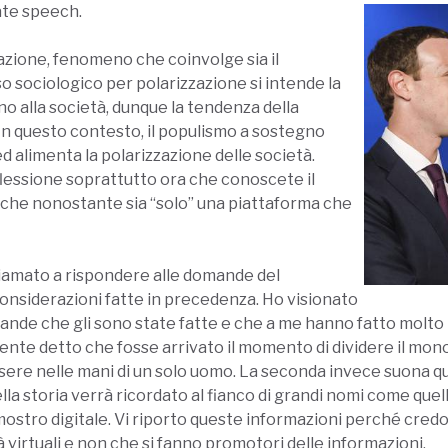
hate speech.
zazione, fenomeno che coinvolge sia il
so sociologico per polarizzazione si intende la
no alla società, dunque la tendenza della
 In questo contesto, il populismo a sostegno
d alimenta la polarizzazione delle società.
flessione soprattutto ora che conoscete il
 che nonostante sia “solo” una piattaforma che
iamato a rispondere alle domande del
onsiderazioni fatte in precedenza. Ho visionato
mande che gli sono state fatte e che a me hanno fatto molto
ente detto che fosse arrivato il momento di dividere il mono
sere nelle mani di un solo uomo. La seconda invece suona 
la storia verrà ricordato al fianco di grandi nomi come quelli 
stro digitale. Vi riporto queste informazioni perché credo 
 virtuali e non che si fanno promotori delle informazioni.