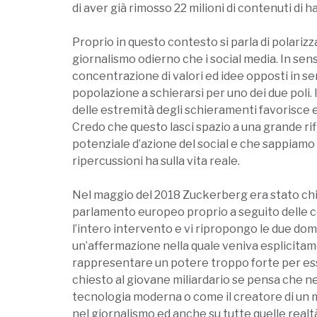
di aver già rimosso 22 milioni di contenuti di 
Proprio in questo contesto si parla di polariz
giornalismo odierno che i social media. In sen
concentrazione di valori ed idee opposti in se
popolazione a schierarsi per uno dei due poli.
delle estremità degli schieramenti favorisce e
Credo che questo lasci spazio a una grande ri
potenziale d’azione del social e che sappiamo
ripercussioni ha sulla vita reale.
Nel maggio del 2018 Zuckerberg era stato ch
parlamento europeo proprio a seguito delle c
l’intero intervento e vi ripropongo le due do
un’affermazione nella quale veniva esplicitam
rappresentare un potere troppo forte per es
chiesto al giovane miliardario se pensa che nel
tecnologia moderna o come il creatore di un mo
nel giornalismo ed anche su tutte quelle realtà