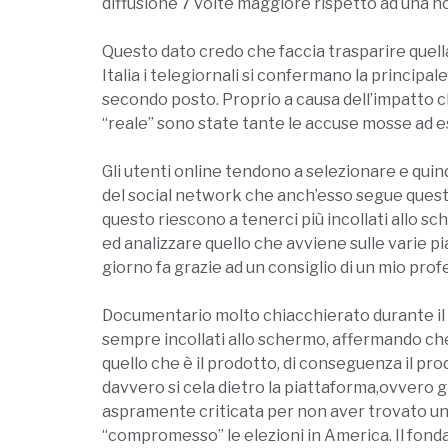
diffusione 7 volte maggiore rispetto ad una no
Questo dato credo che faccia trasparire quell
Italia i telegiornali si confermano la princip
secondo posto. Proprio a causa dell’impatto ch
“reale” sono state tante le accuse mosse ad
Gli utenti online tendono a selezionare e quind
del social network che anch’esso segue questa 
questo riescono a tenerci più incollati allo s
ed analizzare quello che avviene sulle varie p
giorno fa grazie ad un consiglio di un mio pr
Documentario molto chiacchierato durante il 
sempre incollati allo schermo, affermando che 
quello che è il prodotto, di conseguenza il prod
davvero si cela dietro la piattaforma,ovvero gl
aspramente criticata per non aver trovato una s
“compromesso” le elezioni in America. Il fond