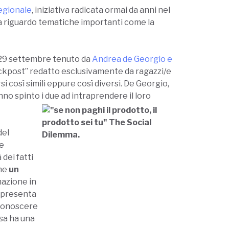
Regionale
, iniziativa radicata ormai da anni nel
nza riguardo tematiche importanti come la
ì 29 settembre tenuto da
Andrea de Georgio e
lackpost” redatto esclusivamente da ragazzi/e
 così simili eppure così diversi. De Georgio,
no spinto i due ad intraprendere il loro
del
te
dei fatti
che
un
mazione in
appresenta
iconoscere
sa ha una