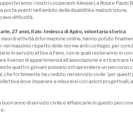
upporteranno i nostri cooperanti Alessia La Rosa e Paolo Br
porta avanti nell’ambito della disabilità e malnutrizione,
rave difficoltà.
rie, 27 anni, italo-tedesca di Apiro, volontaria storica
mesi di attività di formazione online, hanno potuto finalme
r nel massimo rispetto delle norme anti contagio, per conc
ontarie in servizio attive a Fano, con le quali resteranno in 
are il senso di appartenenza all’associazione e a ricaricare
he queste quattro giovani possano intraprendere un percorso 
 che fortemente ha creduto nel servizio civile “per questi gi
ettiva dove imparare a misurarsi con azioni progettuali, a re
buon anno di servizio civile e affiancarle in questo percorso
re.