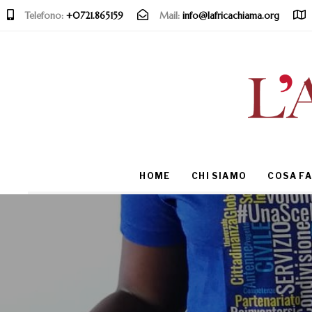
Telefono:
+0721.865159
Mail:
info@lafricachiama.org
Type and hit enter
HOME
CHI SIAMO
COSA F