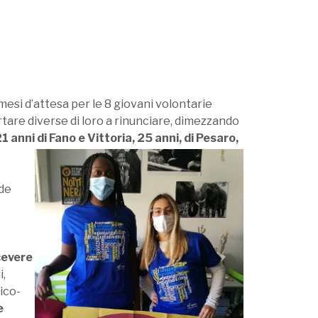
 mesi d’attesa per le 8 giovani volontarie
portare diverse di loro a rinunciare, dimezzando
1 anni di Fano e Vittoria, 25 anni, di Pesaro,
ede
icevere
i,
ico-
e