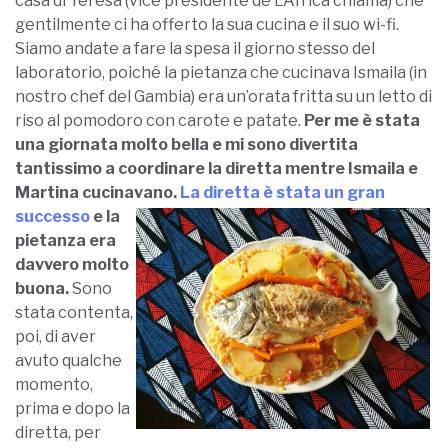
casa di Teresa (vice presidente de L’Africa chiama) che
gentilmente ci ha offerto la sua cucina e il suo wi-fi.
Siamo andate a fare la spesa il giorno stesso del
laboratorio, poiché la pietanza che cucinava Ismaila (in
nostro chef del Gambia) era un’orata fritta su un letto di
riso al pomodoro con carote e patate.
Per me è stata
una giornata molto bella e mi sono divertita
tantissimo a coordinare la diretta mentre Ismaila e
Martina cucinavano.
La diretta è stata un gran
successo
e la
pietanza era
davvero molto
buona.
Sono
stata contenta,
poi, di aver
avuto qualche
momento,
prima e dopo la
diretta, per