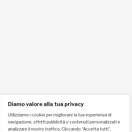
info@lafricachiama.org
info@pec.lafricachiama.org
Tel. 0721865159
Cellulare 335258290
ISCRIVITI ALLA NEWSLETTER PER RESTARE SEMPRE AGGIORNATO
ISCRIVITI ORA
Diamo valore alla tua privacy
Utilizziamo i cookie per migliorare la tua esperienza di
navigazione, offrirti pubblicità o contenuti personalizzati e
INFORMAZIONI SULLA PRIVACY
analizzare il nostro traffico. Cliccando “Accetta tutti”,