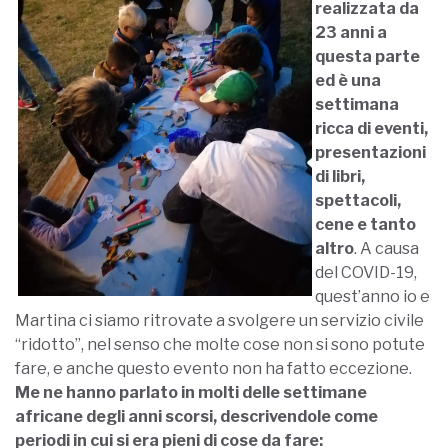
realizzata da
23 anni a
questa parte
ed è una
settimana
ricca di eventi,
presentazioni
di libri,
spettacoli,
cene e tanto
altro
. A causa
del COVID-19,
quest’anno io e
Martina ci siamo ritrovate a svolgere un servizio civile
“ridotto”, nel senso che molte cose non si sono potute
fare, e anche questo evento non ha fatto eccezione.
Me ne hanno parlato in molti delle settimane
africane degli anni scorsi, descrivendole come
periodi in cui si era pieni di cose da fare: