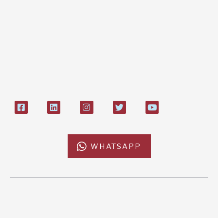
Bonifico bancario:
L'Africa Chiama ODV
IT84P085 1924303000000026897
Bollettino postale sul conto n°
27408053
WHATSAPP
L'AFRICACHIAMA
SOSTIENICI