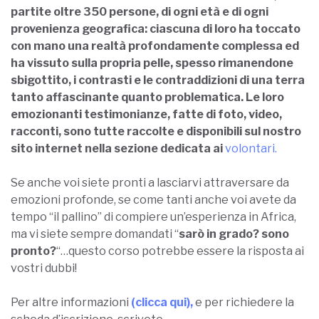
emozionanti testimonianze, fatte di foto, video,
racconti, sono tutte raccolte e disponibili sul nostro
sito internet nella sezione dedicata ai
volontari.
Se anche voi siete pronti a lasciarvi attraversare da
emozioni profonde, se come tanti anche voi avete da
tempo “il pallino” di compiere un’esperienza in Africa,
ma vi siete sempre domandati “
sarò in grado?
sono
pronto?
“…questo corso potrebbe essere la risposta ai
vostri dubbi!
Per altre informazioni
(clicca qui),
e per richiedere la
scheda d’iscrizione, scrivete
all’indirizzo
volontariato@lafricachiama.org
.
https://www.youtube.com/watch?v=YROMrg-7tA8
CLICCA QUI
,
per leggere le
le esperienze in Africa dei