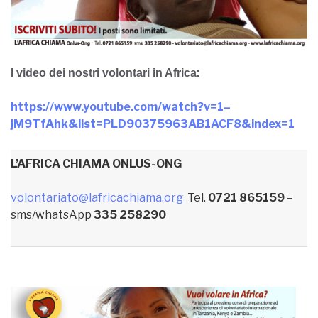
https://www.youtube.com/watch?v=1–
jM9TfAhk&list=PLD90375963AB1ACF8&index=1
L’AFRICA CHIAMA ONLUS-ONG
volontariato@lafricachiama.org
Tel.
0721 865159
–
sms/whatsApp
335 258290