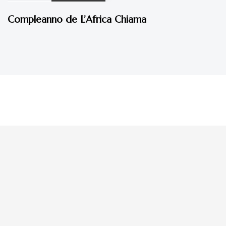
La tua donazione è
preziosa
Dona Ora