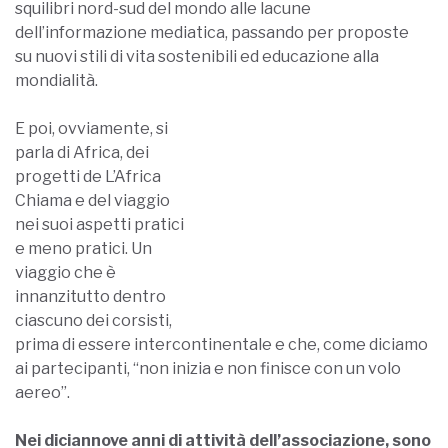
squilibri nord-sud del mondo alle lacune
dell’informazione mediatica, passando per proposte
su nuovi stili di vita sostenibili ed educazione alla
mondialità.
E poi, ovviamente, si parla di Africa, dei progetti de
L’Africa Chiama e del viaggio nei suoi aspetti pratici e
meno pratici. Un viaggio che è innanzitutto dentro
ciascuno dei corsisti, prima di essere intercontinentale
e che, come diciamo ai partecipanti, “non inizia e non
finisce con un volo aereo”.
Nei diciannove anni di attività dell’associazione, sono
partite oltre 350 persone, di ogni età e di ogni
provenienza geografica: ciascuna di loro ha toccato
con mano una realtà profondamente complessa ed
ha vissuto sulla propria pelle, spesso rimanendone
sbigottito, i contrasti e le contraddizioni di una terra
tanto affascinante quanto problematica. Le loro