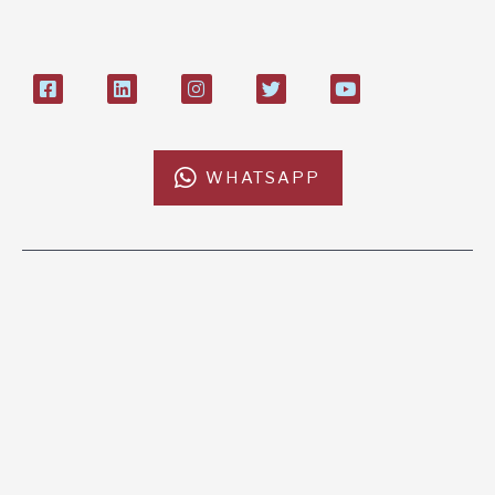
WHATSAPP
L'AFRICACHIAMA
SOSTIENICI
Mission
Donazione
Kenya
5x1000
Tanzania
Lasciti Testamentari
Zambia
Sostegno a Distanza
News & Eventi
Regali Solidali
CONTATTI