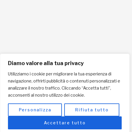
ISCRIVITI ORA
INFORMAZIONI SULLA PRIVACY
English / USD
Diamo valore alla tua privacy
© Copyright 2025 L'Africa Chiama ODV All rights reserved
-
made by I-IMAGE
Utilizziamo i cookie per migliorare la tua esperienza di
navigazione, offrirti pubblicità o contenuti personalizzati e
analizzare il nostro traffico. Cliccando “Accetta tutti”,
acconsenti al nostro utilizzo dei cookie.
Personalizza
Rifiuta tutto
Accettare tutto