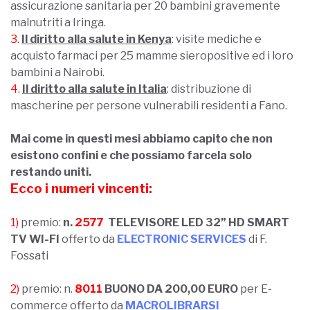
assicurazione sanitaria per 20 bambini gravemente
malnutriti a Iringa.
3
.
Il diritto alla salute in Kenya
: visite mediche e
acquisto farmaci per 25 mamme sieropositive ed i loro
bambini a Nairobi.
4
.
Il diritto alla salute in Italia
: distribuzione di
mascherine per persone vulnerabili residenti a Fano.
Mai come in questi mesi abbiamo capito che non
esistono confini e che possiamo farcela solo
restando uniti.
Ecco i numeri vincenti:
1)
premio:
n.
2577
TELEVISORE LED 32” HD SMART
TV WI-FI
offerto da
ELECTRONIC SERVICES
di F.
Fossati
2)
premio: n.
8011
BUONO DA 200,00 EURO
per E-
commerce offerto da
MACROLIBRARSI