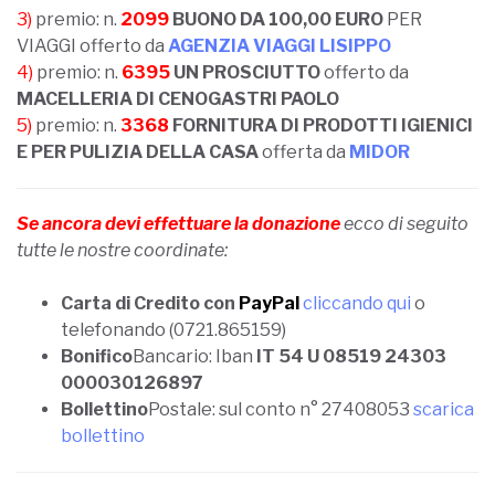
3)
premio: n.
2099
BUONO DA 100,00 EURO
PER
VIAGGI offerto da
AGENZIA VIAGGI LISIPPO
4)
premio: n.
6395
UN PROSCIUTTO
offerto da
MACELLERIA DI CENOGASTRI PAOLO
5)
premio: n.
3368
FORNITURA DI PRODOTTI IGIENICI
E PER PULIZIA DELLA CASA
offerta da
MIDOR
Se ancora devi effettuare la donazione
ecco di seguito
tutte le nostre coordinate:
Carta di Credito con
PayPal
cliccando qui
o
telefonando (0721.865159)
Bonifico
Bancario: Iban
IT 54 U 08519 24303
000030126897
Bollettino
Postale: sul conto n° 27408053
scarica
bollettino