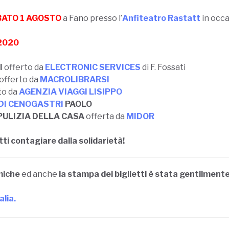
ATO 1 AGOSTO
a Fano presso l’
Anfiteatro Rastatt
in occa
 2020
I
offerto da
ELECTRONIC SERVICES
di F. Fossati
offerto da
MACROLIBRARSI
to da
AGENZIA VIAGGI LISIPPO
DI CENOGASTRI
PAOLO
 PULIZIA DELLA CASA
offerta da
MIDOR
tti contagiare dalla solidarietà!
amiche
ed anche
la stampa dei biglietti è stata gentilment
alia.