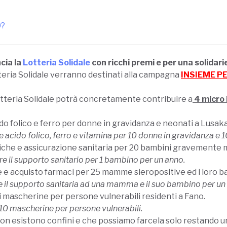
0?
cia la
Lotteria Solidale
con ricchi premi e per una solidar
Lotteria Solidale verranno destinati alla campagna
INSIEME P
 Lotteria Solidale potrà concretamente contribuire a
4 micro 
ido folico e ferro per donne in gravidanza e neonati a Lusaka
acido folico, ferro e vitamina per 10 donne in gravidanza e 1
iche e assicurazione sanitaria per 20 bambini gravemente ma
e il supporto sanitario per 1 bambino per un anno.
e e acquisto farmaci per 25 mamme sieropositive ed i loro b
e il supporto sanitaria ad una mamma e il suo bambino per un
di mascherine per persone vulnerabili residenti a Fano.
10 mascherine per persone vulnerabili.
n esistono confini e che possiamo farcela solo restando un