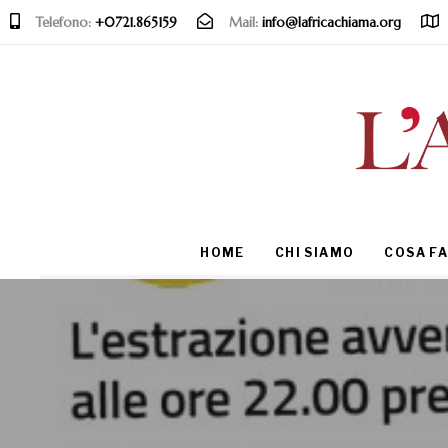
Telefono:
+0721.865159
Mail:
info@lafricachiama.org
Type and hit enter
HOME
CHI SIAMO
COSA F