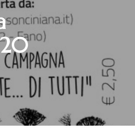
a
020