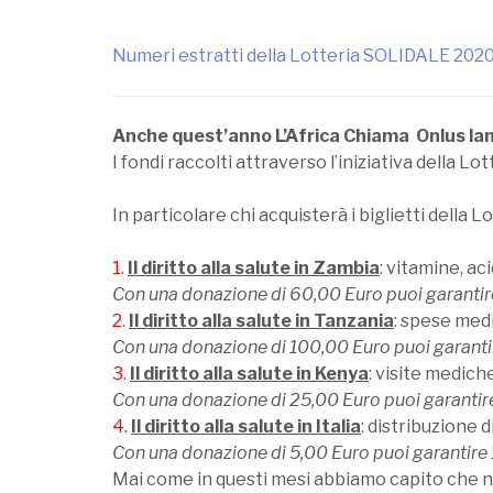
Numeri estratti della Lotteria SOLIDALE 202
Anche quest’anno L’Africa Chiama Onlus lan
I fondi raccolti attraverso l’iniziativa della 
————————–
In particolare chi acquisterà i biglietti della
—————————————————
1
.
Il diritto alla salute in Zambia
: vitamine, ac
Con una donazione di 60,00 Euro puoi garantire 
2
.
Il diritto alla salute in Tanzania
: spese med
Con una donazione di 100,00 Euro puoi garantir
3
.
Il diritto alla salute in Kenya
: visite medich
Con una donazione di 25,00 Euro puoi garantir
4
.
Il diritto alla salute in Italia
: distribuzione 
Con una donazione di 5,00 Euro puoi garantire 
Mai come in questi mesi abbiamo capito che no