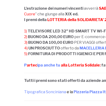
L’estrazione dei numeri vincenti
avverrà
SAB
Cuore
” che giunge alla
XIX ed.
I premi della
LOTTERIA della SOLIDARIETA’
——————————
1)
TELEVISORE LED 32” HD SMART TV WI-F
2)
BUONO DA 200,00 EURO
per E-commerce 
3)
BUONO DA 100,00 EURO
PER VIAGGI offer
4)
UN PROSCIUTTO
offerto da
MACELLERIA 
5)
FORNITURA DI PRODOTTI IGIENICI E PER
—————-
P
artec
ipa anche tu
alla Lotteria Solidale:
fa
Tutti i premi sono stati offerti da aziende 
Tipografica Sonciniana
e la
Pizzeria Piazza It