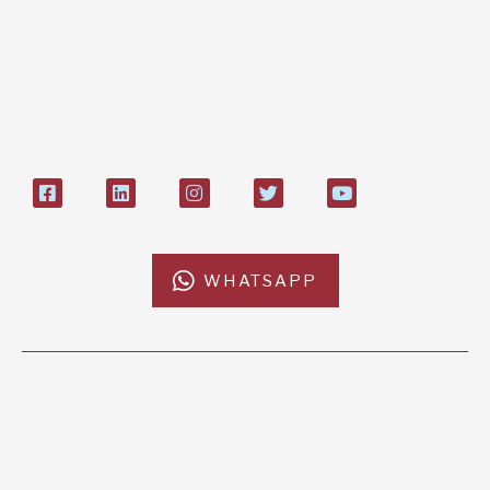
L'Africa Chiama ODV
IT84P085 1924303000000026897
Bollettino postale sul conto n°
27408053
WHATSAPP
L'AFRICACHIAMA
SOSTIENICI