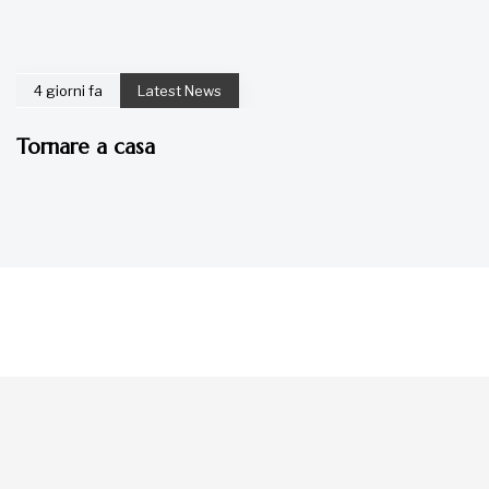
4 giorni fa
Latest News
Tornare a casa
La tua donazione è
preziosa