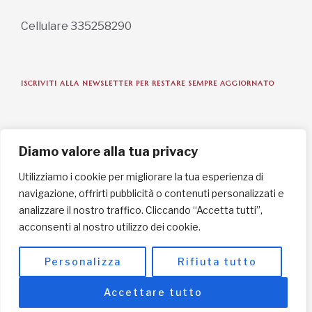
Cellulare 335258290
ISCRIVITI ALLA NEWSLETTER PER RESTARE SEMPRE AGGIORNATO
ISCRIVITI ORA
Diamo valore alla tua privacy
Utilizziamo i cookie per migliorare la tua esperienza di
navigazione, offrirti pubblicità o contenuti personalizzati e
INFORMAZIONI SULLA PRIVACY
analizzare il nostro traffico. Cliccando “Accetta tutti”,
acconsenti al nostro utilizzo dei cookie.
English / USD
© Copyright 2025 L'Africa Chiama ODV All rights reserved
Personalizza
Rifiuta tutto
-
made by I-IMAGE
Accettare tutto